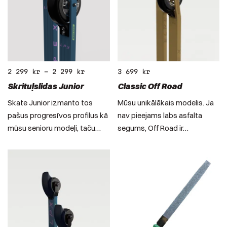
2 299
kr
–
2 299
kr
3 699
kr
Skrituļslidas Junior
Classic Off Road
Skate Junior izmanto tos
Mūsu unikālākais modelis. Ja
pašus progresīvos profilus kā
nav pieejams labs asfalta
mūsu senioru modeļi, taču…
segums, Off Road ir…