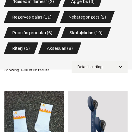
"Raised in flames" (2)
Apģērbs (3)
Rezerves daļas (11)
Nekategorizēts (2)
Populāri produkti (6)
Skrituļslidas (10)
Riteņi (5)
Aksesuāri (8)
Showing 1–30 of 32 results