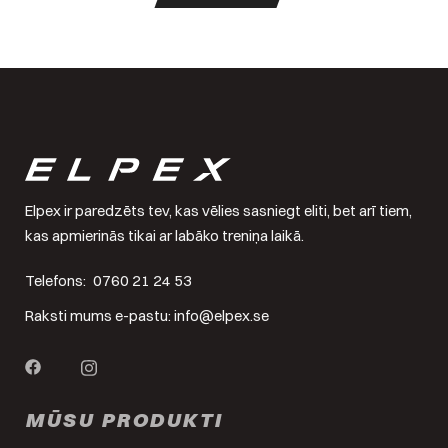
Elpex ir paredzēts tev, kas vēlies sasniegt eliti, bet arī tiem,
kas apmierinās tikai ar labāko treniņa laikā.
Telefons:
0760 21 24 53
Raksti mums e-pastu:
info@elpex.se
MŪSU PRODUKTI