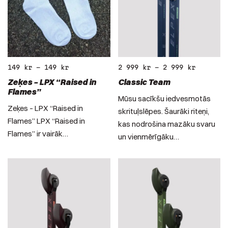
149
kr
–
149
kr
2 999
kr
–
2 999
kr
Zeķes – LPX “Raised in
Classic Team
Flames”
Mūsu sacīkšu iedvesmotās
Zeķes – LPX “Raised in
skrituļslēpes. Šaurāki riteņi,
Flames” LPX “Raised in
kas nodrošina mazāku svaru
Flames” ir vairāk…
un vienmērīgāku…