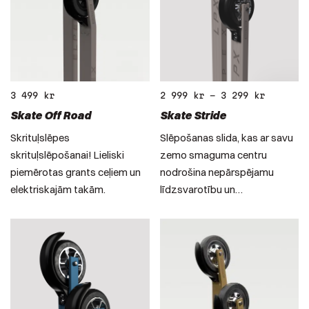
3 499
kr
2 999
kr
–
3 299
kr
Skate Off Road
Skate Stride
Skrituļslēpes
Slēpošanas slida, kas ar savu
skrituļslēpošanai! Lieliski
zemo smaguma centru
piemērotas grants ceļiem un
nodrošina nepārspējamu
elektriskajām takām.
līdzsvarotību un…