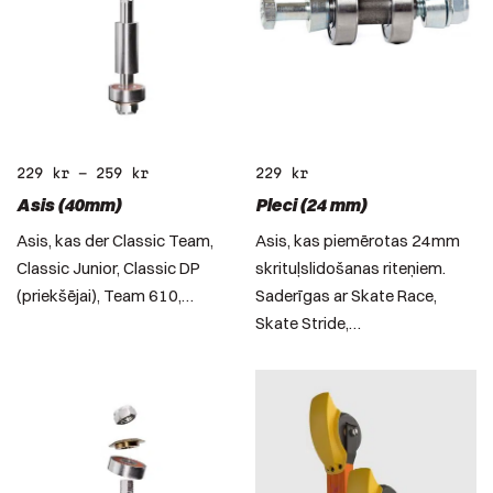
229
kr
–
259
kr
229
kr
Asis (40mm)
Pleci (24 mm)
Asis, kas der Classic Team,
Asis, kas piemērotas 24mm
Classic Junior, Classic DP
skrituļslidošanas riteņiem.
(priekšējai), Team 610,…
Saderīgas ar Skate Race,
Skate Stride,…