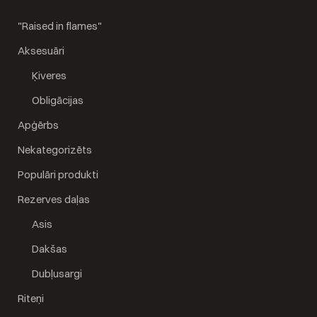
"Raised in flames"
Aksesuāri
Ķiveres
Obligācijas
Apģērbs
Nekategorizēts
Populāri produkti
Rezerves daļas
Asis
Dakšas
Dubļusargi
Riteņi