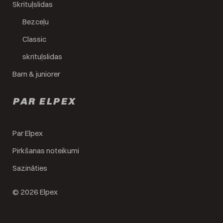
Skrituļslidas
Bezceļu
Classic
skrituļslidas
Barn & juniorer
PAR ELPEX
Par Elpex
Pirkšanas noteikumi
Sazināties
© 2026 Elpex