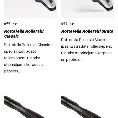
699
kr
699
kr
Rottefella Rollerski
Rottefella Rollerski Skate
Classic
Rottefella Rollerski Skate ir
Rottefella Rollerski Classic ir
īpaši izstrādāts rollerslēpēm.
speciāli izstrādāts
Platāks stiprinājuma korpuss
rollerslēpēm. Platāks
un papēdis…
stiprinājuma korpuss un
papēdis…