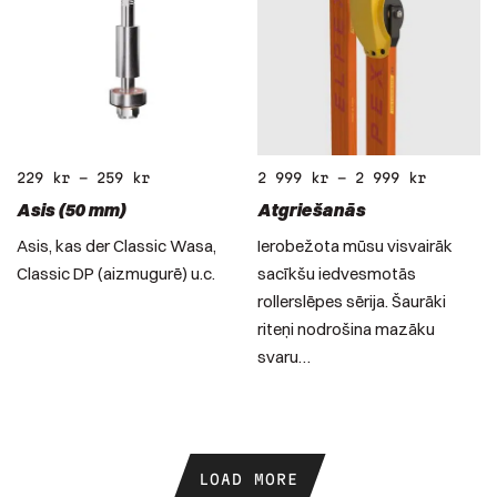
229
kr
–
259
kr
2 999
kr
–
2 999
kr
Asis (50 mm)
Atgriešanās
Asis, kas der Classic Wasa,
Ierobežota mūsu visvairāk
Classic DP (aizmugurē) u.c.
sacīkšu iedvesmotās
rollerslēpes sērija. Šaurāki
riteņi nodrošina mazāku
svaru…
LOAD MORE