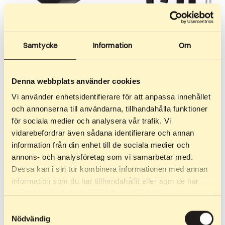
Samtycke
Information
Om
349
kr
–
599
kr
399
kr
–
399
kr
Aizmugurējais ritenis 50
Dakšas (2 gab.)
mm
Denna webbplats använder cookies
Dakšiņas Classic Wasa,
Specifikācijas: Riteņa platums:
Classic Team/Classic Junior
Vi använder enhetsidentifierare för att anpassa innehållet
50 mm Riteņa diametrs: 70
un Classic DP. Ietver dakšiņas
och annonserna till användarna, tillhandahålla funktioner
mm Saderīgs ar: Classic…
un…
för sociala medier och analysera vår trafik. Vi
vidarebefordrar även sådana identifierare och annan
information från din enhet till de sociala medier och
annons- och analysföretag som vi samarbetar med.
Dessa kan i sin tur kombinera informationen med annan
information som du har tillhandahållit eller som de har
samlat in när du har använt deras tjänster.
Samtyckesval
Nödvändig