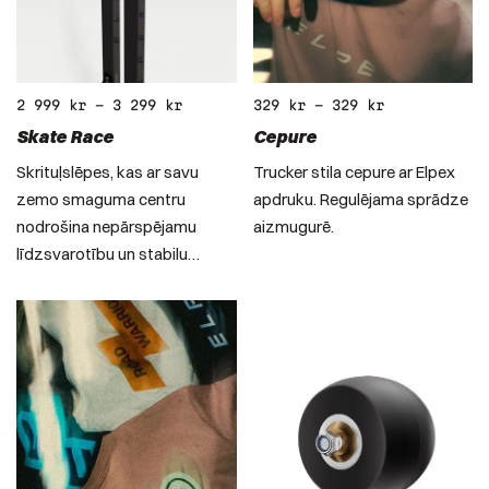
2 999
kr
–
3 299
kr
329
kr
–
329
kr
Skate Race
Cepure
Skrituļslēpes, kas ar savu
Trucker stila cepure ar Elpex
zemo smaguma centru
apdruku. Regulējama sprādze
nodrošina nepārspējamu
aizmugurē.
līdzsvarotību un stabilu…