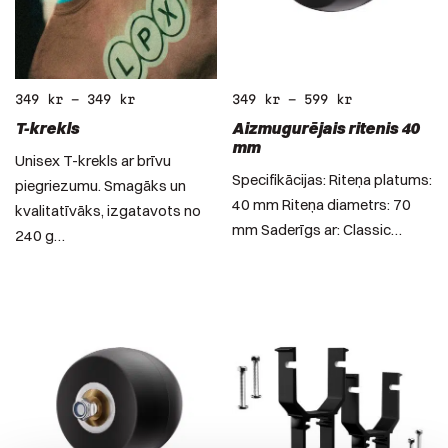
349
kr
–
349
kr
349
kr
–
599
kr
T-krekls
Aizmugurējais ritenis 40
mm
Unisex T-krekls ar brīvu
Specifikācijas: Riteņa platums:
piegriezumu. Smagāks un
40 mm Riteņa diametrs: 70
kvalitatīvāks, izgatavots no
mm Saderīgs ar: Classic…
240 g…