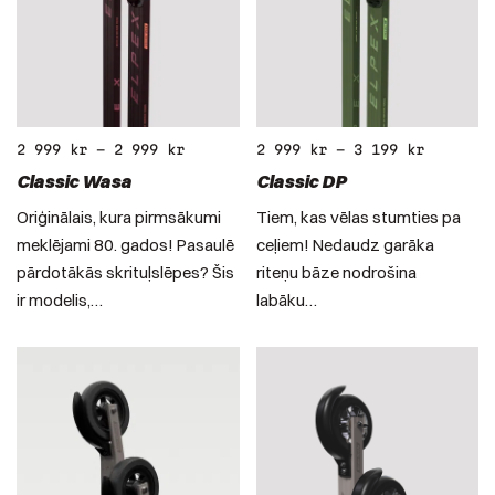
2 999
kr
–
2 999
kr
2 999
kr
–
3 199
kr
Classic Wasa
Classic DP
Oriģinālais, kura pirmsākumi
Tiem, kas vēlas stumties pa
meklējami 80. gados! Pasaulē
ceļiem! Nedaudz garāka
pārdotākās skrituļslēpes? Šis
riteņu bāze nodrošina
ir modelis,…
labāku…