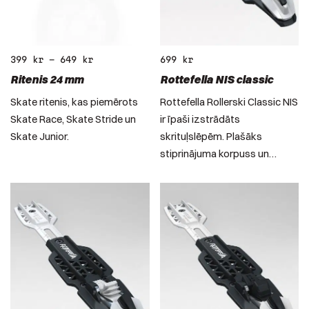
399
kr
–
649
kr
699
kr
Ritenis 24 mm
Rottefella NIS classic
Skate ritenis, kas piemērots
Rottefella Rollerski Classic NIS
Skate Race, Skate Stride un
ir īpaši izstrādāts
Skate Junior.
skrituļslēpēm. Plašāks
stiprinājuma korpuss un…