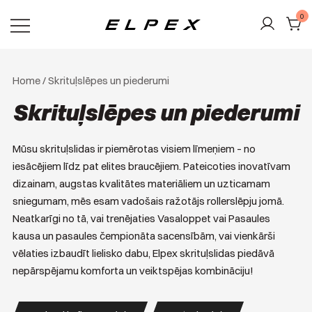
Skip
0
to
content
Elpex
Home
/ Skrituļslēpes un piederumi
Skrituļslēpes un piederumi
Mūsu skrituļslidas ir piemērotas visiem līmeņiem – no
iesācējiem līdz pat elites braucējiem. Pateicoties inovatīvam
dizainam, augstas kvalitātes materiāliem un uzticamam
sniegumam, mēs esam vadošais ražotājs rollerslēpju jomā.
Neatkarīgi no tā, vai trenējaties Vasaloppet vai Pasaules
kausa un pasaules čempionāta sacensībām, vai vienkārši
vēlaties izbaudīt lielisko dabu, Elpex skrituļslidas piedāvā
nepārspējamu komforta un veiktspējas kombināciju!