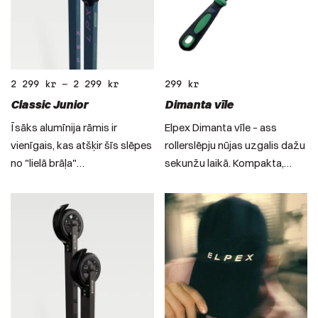
2 299
kr
–
2 299
kr
299
kr
Classic Junior
Dimanta vīle
Īsāks alumīnija rāmis ir
Elpex Dimanta vīle – ass
vienīgais, kas atšķir šīs slēpes
rollerslēpju nūjas uzgalis dažu
no "lielā brāļa"…
sekunžu laikā. Kompakta,…