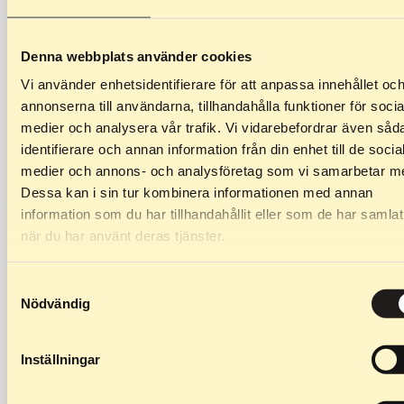
Denna webbplats använder cookies
1 379
kr
–
1 379
kr
299
kr
Vi använder enhetsidentifierare för att anpassa innehållet oc
Oakley Aro3 Endurance
Dimanta vīle
MIPS – Matte Blackout
annonserna till användarna, tillhandahålla funktioner för socia
Elpex Dimanta vīle – ass
medier och analysera vår trafik. Vi vidarebefordrar även såd
ARO3 Endurance ir universāla
rollerslēpju nūjas uzgalis dažu
identifierare och annan information från din enhet till de socia
ķivere tev, ja trenējies un
sekunžu laikā. Kompakta,…
medier och annons- och analysföretag som vi samarbetar m
piedalies sacensībās ar…
Dessa kan i sin tur kombinera informationen med annan
information som du har tillhandahållit eller som de har samlat
när du har använt deras tjänster.
Samtyckesval
Nödvändig
Inställningar