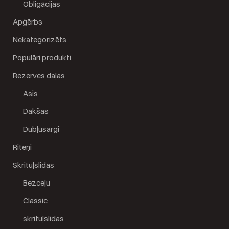
Obligācijas
Apģērbs
Nekategorizēts
Populāri produkti
Rezerves daļas
Asis
Dakšas
Dubļusargi
Riteņi
Skrituļslidas
Bezceļu
Classic
skrituļslidas