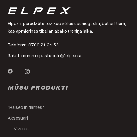
Elpex ir paredzēts tev, kas vēlies sasniegt eliti, bet arī tiem,
kas apmierinās tikai ar labāko treniņa laikā.
Telefons:
0760 21 24 53
Raksti mums e-pastu:
info@elpex.se
MŪSU PRODUKTI
"Raised in flames"
Aksesuāri
Ķiveres