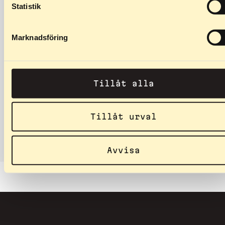
Statistik
699
kr
Marknadsföring
Rottefella Rollerski
Classic
Rottefella Rollerski Classic ir
Tillåt alla
speciāli izstrādāts
rollerslēpēm. Platāks
stiprinājuma korpuss un
Tillåt urval
papēdis…
Avvisa