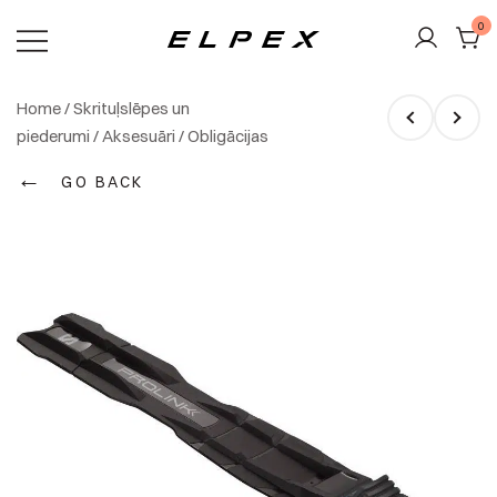
Skip
0
to
content
Elpex
Home
/
Skrituļslēpes un
piederumi
/
Aksesuāri
/
Obligācijas
←
GO BACK