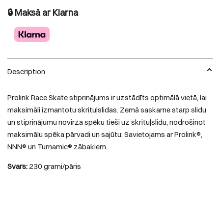
🔒 Maksā ar Klarna
Description
Prolink Race Skate stiprinājums ir uzstādīts optimālā vietā, lai
maksimāli izmantotu skrituļslidas. Zemā saskarne starp slidu
un stiprinājumu novirza spēku tieši uz skrituļslidu, nodrošinot
maksimālu spēka pārvadi un sajūtu. Savietojams ar Prolink®,
NNN® un Turnamic® zābakiem.
Svars:
230 grami/pāris