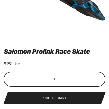
Salomon Prolink Race Skate
999
kr
Salomon
Prolink
Race
Skate
ADD TO CART
quantity