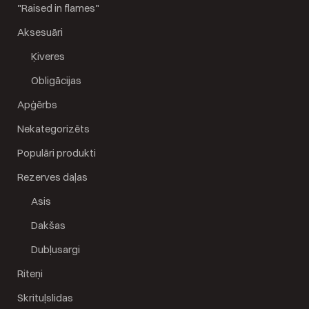
"Raised in flames"
Aksesuāri
Ķiveres
Obligācijas
Apģērbs
Nekategorizēts
Populāri produkti
Rezerves daļas
Asis
Dakšas
Dubļusargi
Riteņi
Skrituļslidas