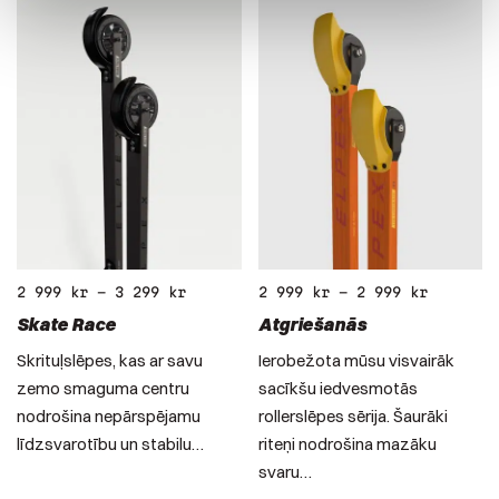
2 999
kr
–
3 299
kr
2 999
kr
–
2 999
kr
Skate Race
Atgriešanās
Skrituļslēpes, kas ar savu
Ierobežota mūsu visvairāk
zemo smaguma centru
sacīkšu iedvesmotās
nodrošina nepārspējamu
rollerslēpes sērija. Šaurāki
līdzsvarotību un stabilu…
riteņi nodrošina mazāku
svaru…