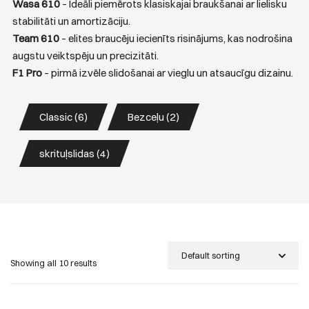
Wasa 610
– Ideāli piemērots klasiskajai braukšanai ar lielisku
stabilitāti un amortizāciju.
Team 610
– elites braucēju iecienīts risinājums, kas nodrošina
augstu veiktspēju un precizitāti.
F1 Pro
– pirmā izvēle slidošanai ar vieglu un atsaucīgu dizainu.
Classic (6)
Bezceļu (2)
skrituļslidas (4)
Showing all 10 results