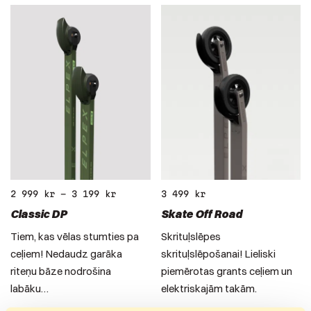
2 999
kr
–
3 199
kr
3 499
kr
Classic DP
Skate Off Road
Tiem, kas vēlas stumties pa
Skrituļslēpes
ceļiem! Nedaudz garāka
skrituļslēpošanai! Lieliski
riteņu bāze nodrošina
piemērotas grants ceļiem un
labāku…
elektriskajām takām.