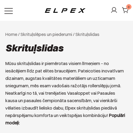
Skip
0
to
content
Elpex
Home
/
Skrituļslēpes un piederumi
/ Skrituļslidas
Skrituļslidas
Mūsu skrituļslidas ir piemērotas visiem līmeņiem – no
iesācējiem līdz pat elites braucējiem. Pateicoties inovatīvam
dizainam, augstas kvalitātes materiāliem un uzticamam
sniegumam, mēs esam vadošais ražotājs rollerslēpju jomā.
Neatkarīgi no tā, vai trenējaties Vasaloppet vai Pasaules
kausa un pasaules čempionāta sacensībām, vai vienkārši
vēlaties izbaudīt lielisko dabu, Elpex skrituļslidas piedāvā
nepārspējamu komforta un veiktspējas kombināciju!
Populāri
modeļi: