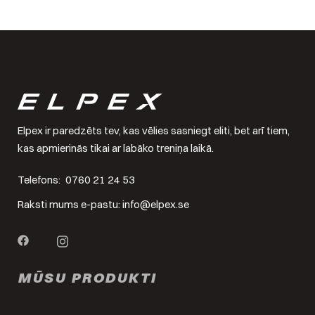
Elpex ir paredzēts tev, kas vēlies sasniegt eliti, bet arī tiem,
kas apmierinās tikai ar labāko treniņa laikā.
Telefons:
0760 21 24 53
Raksti mums e-pastu:
info@elpex.se
MŪSU PRODUKTI