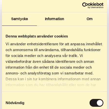
Samtycke
Information
Om
Denna webbplats använder cookies
Vi använder enhetsidentifierare för att anpassa innehållet
och annonserna till användarna, tillhandahålla funktioner
för sociala medier och analysera vår trafik. Vi
vidarebefordrar även sådana identifierare och annan
information från din enhet till de sociala medier och
2 999
kr
–
3 299
kr
2 299
kr
–
2 299
kr
annons- och analysföretag som vi samarbetar med.
Skate Stride
Skrituļslidas Junior
Dessa kan i sin tur kombinera informationen med annan
Slēpošanas slida, kas ar savu
Skate Junior izmanto tos
information som du har tillhandahållit eller som de har
zemo smaguma centru
pašus progresīvos profilus kā
samlat in när du har använt deras tjänster.
nodrošina nepārspējamu
mūsu senioru modeļi, taču…
Samtyckesval
līdzsvarotību un…
Nödvändig