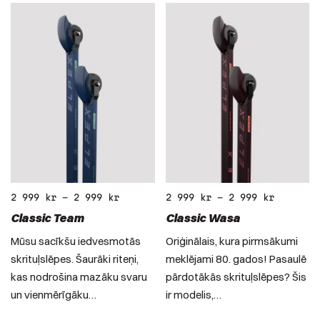
2 999
kr
–
2 999
kr
2 999
kr
–
2 999
kr
Classic Team
Classic Wasa
Mūsu sacīkšu iedvesmotās
Oriģinālais, kura pirmsākumi
skrituļslēpes. Šaurāki riteņi,
meklējami 80. gados! Pasaulē
kas nodrošina mazāku svaru
pārdotākās skrituļslēpes? Šis
un vienmērīgāku…
ir modelis,…