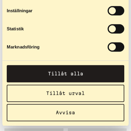
Inställningar
Statistik
Marknadsföring
Tillåt alla
3 699
kr
2 299
kr
–
2 299
kr
Classic Off Road
Classic Junior
Tillåt urval
Mūsu unikālākais modelis. Ja
Īsāks alumīnija rāmis ir
nav pieejams labs asfalta
vienīgais, kas atšķir šīs slēpes
Avvisa
segums, Off Road ir…
no "lielā brāļa"…