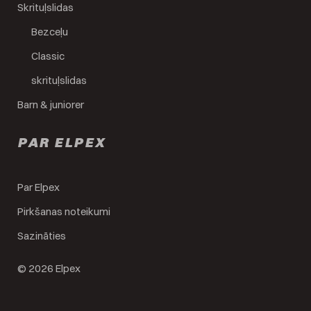
Skrituļslidas
Bezceļu
Classic
skrituļslidas
Barn & juniorer
PAR ELPEX
Par Elpex
Pirkšanas noteikumi
Sazināties
© 2026 Elpex