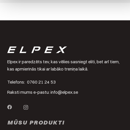
Elpex ir paredzēts tev, kas vēlies sasniegt eliti, bet arī tiem,
kas apmierinās tikai ar labāko treniņa laikā.
Telefons:
0760 21 24 53
Raksti mums e-pastu:
info@elpex.se
MŪSU PRODUKTI