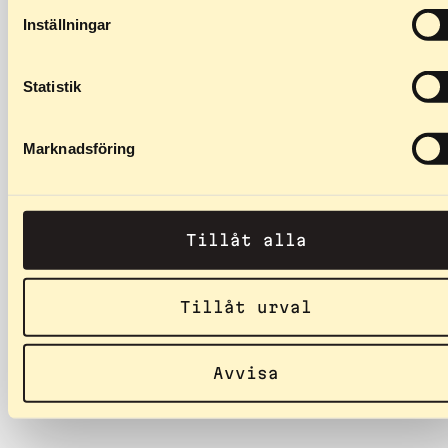
Inställningar
Statistik
Marknadsföring
Tillåt alla
229
kr
–
259
kr
Asis (40mm)
Tillåt urval
Asis, kas der Classic Team,
Classic Junior, Classic DP
Avvisa
(priekšējai), Team 610,…