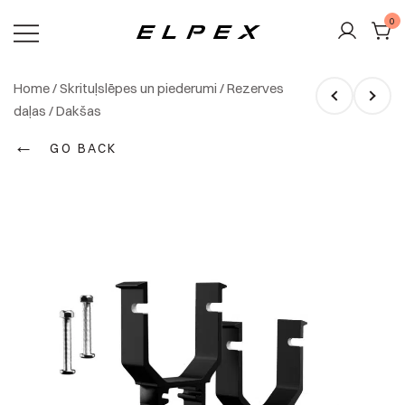
Skip
0
to
content
Elpex
Home
/
Skrituļslēpes un piederumi
/
Rezerves
daļas
/
Dakšas
←
GO BACK