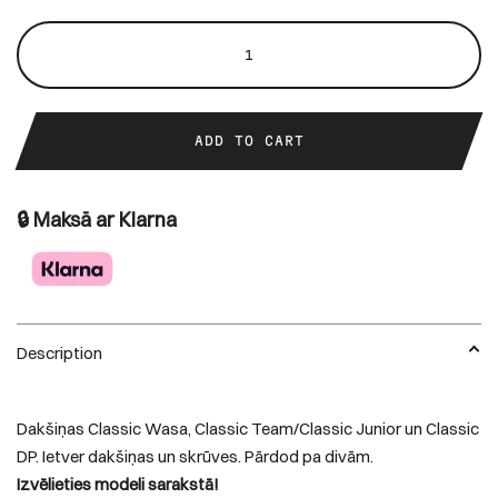
Dakšas
(2
gab.)
quantity
ADD TO CART
🔒 Maksā ar Klarna
Description
Dakšiņas Classic Wasa, Classic Team/Classic Junior un Classic
DP. Ietver dakšiņas un skrūves. Pārdod pa divām.
Izvēlieties modeli sarakstā!