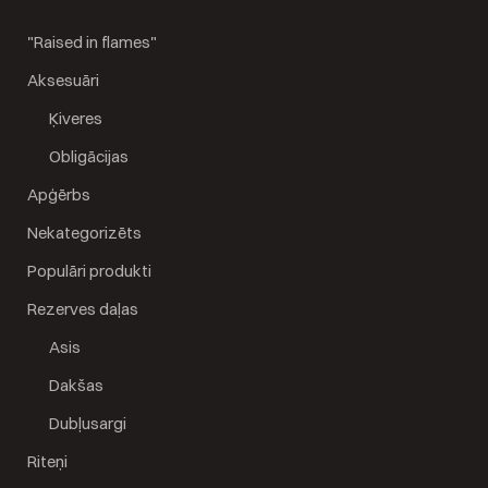
"Raised in flames"
Aksesuāri
Ķiveres
Obligācijas
Apģērbs
Nekategorizēts
Populāri produkti
Rezerves daļas
Asis
Dakšas
Dubļusargi
Riteņi