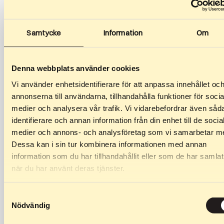
Samtycke
Information
Om
Denna webbplats använder cookies
Vi använder enhetsidentifierare för att anpassa innehållet oc
annonserna till användarna, tillhandahålla funktioner för socia
medier och analysera vår trafik. Vi vidarebefordrar även såd
identifierare och annan information från din enhet till de socia
medier och annons- och analysföretag som vi samarbetar m
Dessa kan i sin tur kombinera informationen med annan
229
kr
–
259
kr
399
kr
–
649
kr
information som du har tillhandahållit eller som de har samlat
Asis (50 mm)
Ritenis 24 mm
när du har använt deras tjänster.
Asis, kas der Classic Wasa,
Skate ritenis, kas piemērots
Classic DP (aizmugurē) u.c.
Skate Race, Skate Stride un
Samtyckesval
Skate Junior.
Nödvändig