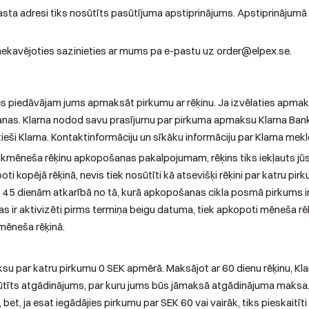
sta adresi tiks nosūtīts pasūtījuma apstiprinājums. Apstiprinājumā a
, nekavējoties sazinieties ar mums pa e-pastu uz order@elpex.se.
 piedāvājam jums apmaksāt pirkumu ar rēķinu. Ja izvēlaties apmaksā
nas. Klarna nodod savu prasījumu par pirkuma apmaksu Klarna Bank
eši Klarna. Kontaktinformāciju un sīkāku informāciju par Klarna meklē
na ikmēneša rēķinu apkopošanas pakalpojumam, rēķins tiks iekļauts jūs
poti kopējā rēķinā, nevis tiek nosūtīti kā atsevišķi rēķini par katru 
dz 45 dienām atkarībā no tā, kurā apkopošanas cikla posmā pirkums ir
kas ir aktivizēti pirms termiņa beigu datuma, tiek apkopoti mēneša rēķ
 mēneša rēķinā.
ksu par katru pirkumu 0 SEK apmērā. Maksājot ar 60 dienu rēķinu, Kl
tīts atgādinājums, par kuru jums būs jāmaksā atgādinājuma maksa.
 bet, ja esat iegādājies pirkumu par SEK 60 vai vairāk, tiks pieskai