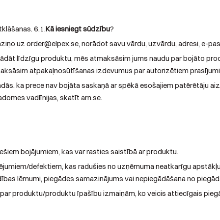
klāšanas. 6.1.
Kā iesniegt sūdzību
?
iņo uz order@elpex.se, norādot savu vārdu, uzvārdu, adresi, e-pas
gādāt līdzīgu produktu, mēs atmaksāsim jums naudu par bojāto pro
pmaksāsim atpakaļnosūtīšanas izdevumus par autorizētiem prasījum
rādās, ka prece nav bojāta saskaņā ar spēkā esošajiem patērētāju a
domes vadlīnijas, skatīt arn.se.
šiem bojājumiem, kas var rasties saistībā ar produktu.
umiem/defektiem, kas radušies no uzņēmuma neatkarīgu apstākļu dēļ
aldības lēmumi, piegādes samazinājums vai nepiegādāšana no piegād
r produktu/produktu īpašību izmaiņām, ko veicis attiecīgais piegād