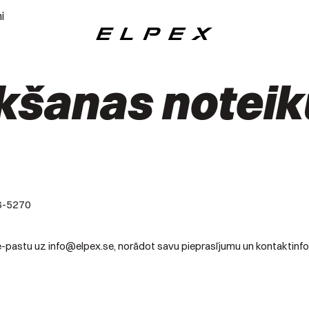
i
Elpex
kšanas notei
86-5270
 e-pastu uz info@elpex.se, norādot savu pieprasījumu un kontaktinfo