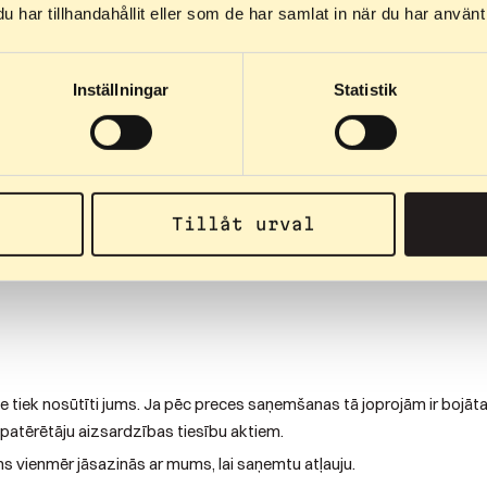
r īpaši pielāgots jums vai kuram ir izteikts personisks akcents atbi
har tillhandahållit eller som de har samlat in när du har använt 
Inställningar
Statistik
ai esat nepārprotami piekritis bez atteikuma tiesībām. Plašāku info
Tillåt urval
strādāta un apstiprināta, atmaksa tiks veikta ar Klarna starpniecī
esakām apmaksāt rēķinu vai sazināties ar Klarna, lai pagarinātu apma
 tiek nosūtīti jums. Ja pēc preces saņemšanas tā joprojām ir bojāt
atērētāju aizsardzības tiesību aktiem.
s vienmēr jāsazinās ar mums, lai saņemtu atļauju.