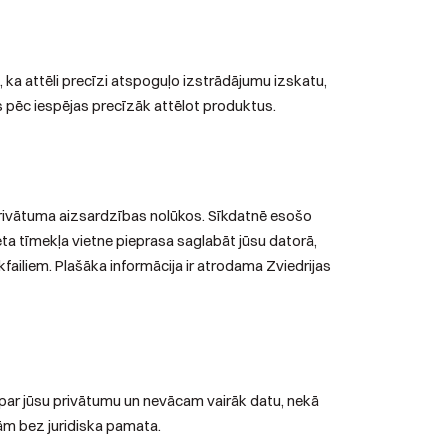
ka attēli precīzi atspoguļo izstrādājumu izskatu,
es pēc iespējas precīzāk attēlot produktus.
 privātuma aizsardzības nolūkos. Sīkdatnē esošo
lēta tīmekļa vietne pieprasa saglabāt jūsu datorā,
failiem. Plašāka informācija ir atrodama Zviedrijas
s par jūsu privātumu un nevācam vairāk datu, nekā
m bez juridiska pamata.