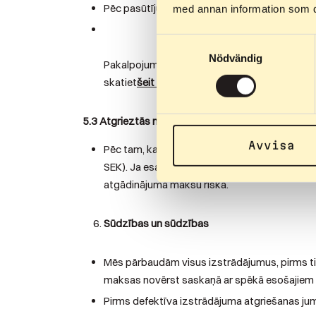
Pēc pasūtījuma izgatavots izstrādājums, kas i
med annan information som du 
Samtyckesval
Nödvändig
Pakalpojumi, kas ir pabeigti un kuru sniegšan
skatiet
šeit
.
5.3 Atgrieztās naudas atmaksa
Avvisa
Pēc tam, kad atgrieztā prece būs saņemta, ap
SEK). Ja esat izvēlējies apmaksu ar rēķinu, i
atgādinājuma maksu riska.
Sūdzības un sūdzības
Mēs pārbaudām visus izstrādājumus, pirms tie
maksas novērst saskaņā ar spēkā esošajiem p
Pirms defektīva izstrādājuma atgriešanas jum