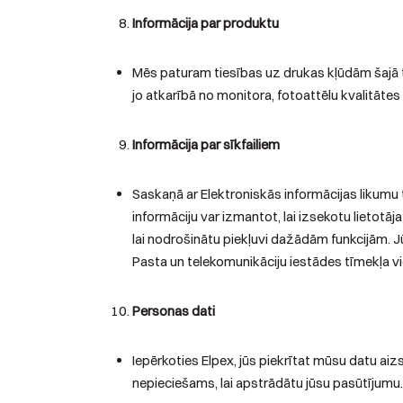
Informācija par produktu
Mēs paturam tiesības uz drukas kļūdām šajā t
jo atkarībā no monitora, fotoattēlu kvalitāte
Informācija par sīkfailiem
Saskaņā ar Elektroniskās informācijas likumu
informāciju var izmantot, lai izsekotu lietotā
lai nodrošinātu piekļuvi dažādām funkcijām. Jū
Pasta un telekomunikāciju iestādes tīmekļa vi
Personas dati
Iepērkoties Elpex, jūs piekrītat mūsu datu ai
nepieciešams, lai apstrādātu jūsu pasūtīju