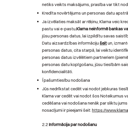
netiks veikts maksājums, prasība var tikt nod
Kredīta novērtējums un personas datu apstr
Ja izvēlaties maksāt ar rēķinu, Klarna veic kr
pastu vai e-pastu
.Klarna neinformē bankas va
jūsu personas datus, lai izpildītu savas saist
Datu aizsardzības informāciju
šeit
un, izmanto
personas datus, cita starpā, lai veiktu identif
personas datus izvēlētiem partneriem (piemēra
personas datu kopīgošanu, jūsu tiesībām saistī
konfidencialitāti.
Īpašumtiesību nodošana
Jūs nedrīkstat cedēt vai nodot jebkuras tiesīb
Klarna var cedēt vai nodot šos Noteikumus va
cedēšana vai nodošana nenāk par sliktu jums 
nosacījumi ir pieejami šeit:
https://www.klarna
2.2
Informācija par nodošanu