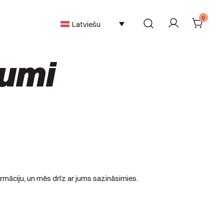
0
Latviešu
kumi
rmāciju, un mēs drīz ar jums sazināsimies.