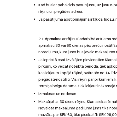
Kad būsiet pabeidzis pasūtījumu, uz jūsu e-pa
rēķinu un piegādes adresi.
Ja pasūtījuma apstiprinājumā ir kļūda, lūdzu
2.1
Apmaksa ar rēķinu
Sadarbībā ar Klarna mēs
apmaksu 30 vai 60 dienas pēc preču nosūtīša
norādījumu, kurā jums būs jāveic maksājums ti
Ja iepriekš esat izvēlējies pievienoties Klar
pirkumi, ko veicat noteiktā periodā, tiek apko
kas iekļauts kopējā rēķinā, svārstās no 14 lī
piegādāti/nosūtīti. Visi rēķini par pirkumiem, 
termiņa beigu datuma, tiek iekļauti nākamajā
Izmaksas un nodevas
Maksājot ar 30 dienu rēķinu, Klarna iekasē ma
Novēlota maksājuma gadījumā jums tiks nosū
mazāka par SEK 60, tiks pieskaitīti SEK 29,00,