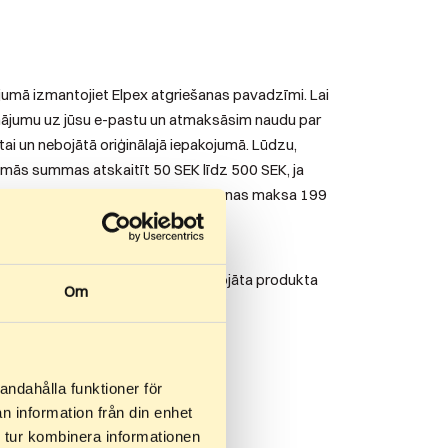
umā izmantojiet Elpex atgriešanas pavadzīmi. Lai
nājumu uz jūsu e-pastu un atmaksāsim naudu par
ai un nebojātā oriģinālajā iepakojumā. Lūdzu,
jamās summas atskaitīt 50 SEK līdz 500 SEK, ja
eņu, atgriešanu tiks piemērota atgriešanas maksa 199
jumā.
 sākotnējo vērtību lietota vai bojāta produkta
Om
andahålla funktioner för
n information från din enhet
ēm ar stiprinājumiem.
 tur kombinera informationen