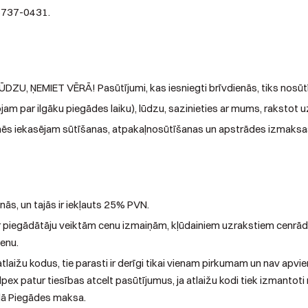
56737-0431.
LŪDZU, ŅEMIET VĒRĀ! Pasūtījumi, kas iesniegti brīvdienās, tiks nosūt
am par ilgāku piegādes laiku), lūdzu, sazinieties ar mums, rakstot 
, mēs iekasējam sūtīšanas, atpakaļnosūtīšanas un apstrādes izmaks
nās, un tajās ir iekļauts 25% PVN.
r piegādātāju veiktām cenu izmaiņām, kļūdainiem uzrakstiem cenrād
cenu.
 atlaižu kodus, tie parasti ir derīgi tikai vienam pirkumam un nav ap
lpex patur tiesības atcelt pasūtījumus, ja atlaižu kodi tiek izmantoti
aļā Piegādes maksa.