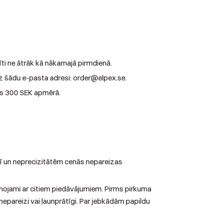
īti ne ātrāk kā nākamajā pirmdienā.
uz šādu e-pasta adresi: order@elpex.se.
as 300 SEK apmērā.
ī un neprecizitātēm cenās nepareizas
vienojami ar citiem piedāvājumiem. Pirms pirkuma
 nepareizi vai ļaunprātīgi. Par jebkādām papildu