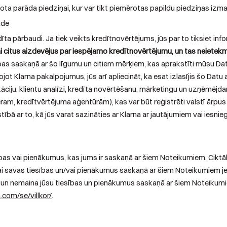
ota parāda piedziņai, kur var tikt piemērotas papildu piedziņas izm
āde
edīta pārbaudi. Ja tiek veikts kredītnovērtējums, jūs par to tiksiet 
i citus aizdevējus par iespējamo kredītnovērtējumu, un tas neietek
ības saskaņā ar šo līgumu un citiem mērķiem, kas aprakstīti mūsu Dat
jot Klarna pakalpojumus, jūs arī apliecināt, ka esat izlasījis šo Datu
ikāciju, klientu analīzi, kredīta novērtēšanu, mārketingu un uzņēmējda
m, kredītvērtējuma aģentūrām), kas var būt reģistrēti valstī ārpus 
bā ar to, kā jūs varat sazināties ar Klarna ar jautājumiem vai iesnie
as vai pienākumus, kas jums ir saskaņā ar šiem Noteikumiem. Ciktāl p
i savas tiesības un/vai pienākumus saskaņā ar šiem Noteikumiem je
un nemaina jūsu tiesības un pienākumus saskaņā ar šiem Noteikumiem
.com/se/villkor/
.