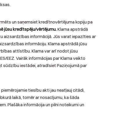
aksas.
informēts un saņemsiet kredītnovērtējuma kopiju pa
mē jūsu kredītspēju/vērtējumu.
Klarna apstrādā
u aizsardzības informācijā. Jūs varat iepazīties ar
 aizsardzības informāciju. Klarna apstrādā jūsu
rbības attīstību. Klarna var arī nodot jūsu
ES/EEZ. Vairāk informācijas par Klarna veikto
gt sūdzību iestādei, atradīsiet Paziņojumā par
iemērojamie tiesību akti jau neatļauj citādi,
bkurā laikā, tomēr ar nosacījumu, ka šāda
. Plašāka informācija un pilni noteikumi un