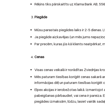
Rēķins tiks pārskaitīts uz Klarna Bank AB, 5
Piegāde
Mūsu parastais piegādes laiks ir 2-5 dienas. 
Ja piegāde aizkavējas (un mēs jums nepaziņoj
Par precēm, kuras jūs kā klients neatpērkat
Cenas
Visas cenas veikalā ir norādītas Zviedrijas kro
Mēs paturam tiesības koriģēt cenas sakarā a
informācijas dēļ un paturam tiesības koriģēt 
Elpex akcijas ir ierobežotas laikā. Izmantojot
pabeigšanas pārbaudiet, vai cena ir pareiza. E
piegādes izmaksām, lūdzu, lasiet vairāk sad