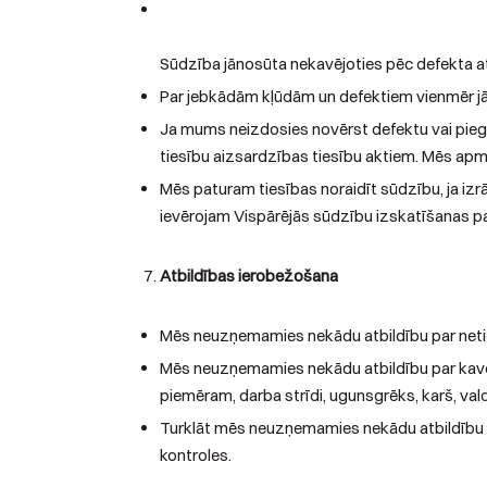
Sūdzība jānosūta nekavējoties pēc defekta at
Par jebkādām kļūdām un defektiem vienmēr jāz
Ja mums neizdosies novērst defektu vai pie
tiesību aizsardzības tiesību aktiem. Mēs a
Mēs paturam tiesības noraidīt sūdzību, ja iz
ievērojam Vispārējās sūdzību izskatīšanas pa
Atbildības ierobežošana
Mēs neuzņemamies nekādu atbildību par netie
Mēs neuzņemamies nekādu atbildību par kavēj
piemēram, darba strīdi, ugunsgrēks, karš, v
Turklāt mēs neuzņemamies nekādu atbildību pa
kontroles.