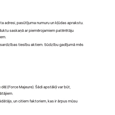
ta adresi, pasūtījuma numuru un kļūdas aprakstu.
duktu saskaņā ar piemērojamiem patērētāju
iem.
izsardzības tiesību aktiem. Sūdzību gadījumā mēs
 (Force Majeure). Šādi apstākļi var būt,
ātājiem.
ātājs, un citiem faktoriem, kas ir ārpus mūsu