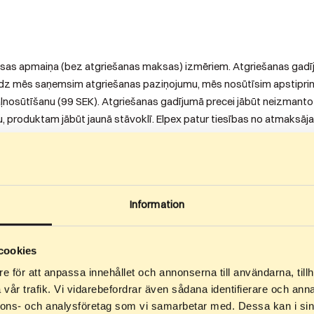
ksas apmaiņa (bez atgriešanas maksas) izmēriem. Atgriešanas gadīj
līdz mēs saņemsim atgriešanas paziņojumu, mēs nosūtīsim apstipri
aļnosūtīšanu (99 SEK). Atgriešanas gadījumā precei jābūt neizmantot
ņu, produktam jābūt jaunā stāvoklī. Elpex patur tiesības no atmaksā
, ka tas ir jālabo Elpex. Par liela izmēra izstrādājumu, piemēram, sti
vokli, tāpēc produkti ir jānosūta labi iepakoti un oriģinālajā iepako
kaitīt summu, kas atbilst vērtības samazinājumam salīdzinājumā ar
Information
cookies
e för att anpassa innehållet och annonserna till användarna, tillh
giēnas apsvērumu dēļ un kuru plombu jūs esat pārrāvis.
vår trafik. Vi vidarebefordrar även sådana identifierare och anna
ersonalizētas, piemēram, īpaši pielāgotām skrituļslēpēm, skrituļslēp
nnons- och analysföretag som vi samarbetar med. Dessa kan i sin