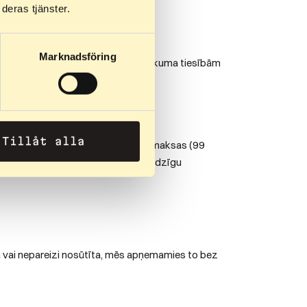
lstoši jūsu vēlmēm.
deras tjänster.
Marknadsföring
rmāciju par likumā noteiktajām atteikuma tiesībām
Tillåt alla
bu, atskaitot atpakaļnosūtīšanas izmaksas (99
ksas termiņu un izvairītos no nevajadzīgu
a vai nepareizi nosūtīta, mēs apņemamies to bez