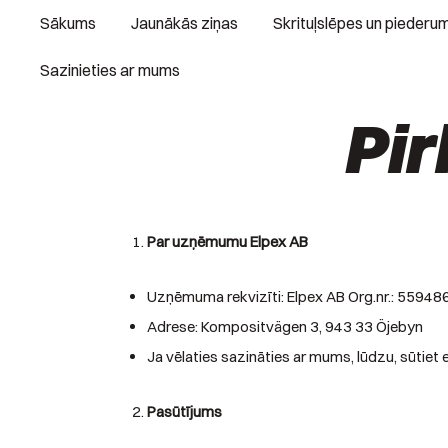
Skip
Sākums
Jaunākās ziņas
Skrituļslēpes un piederum
to
content
Sazinieties ar mums
Pir
Par uzņēmumu Elpex AB
Uzņēmuma rekvizīti: Elpex AB Org.nr.: 5594
Adrese: Kompositvägen 3, 943 33 Öjebyn
Ja vēlaties sazināties ar mums, lūdzu, sūtiet
Pasūtījums