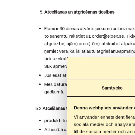
Atcelšanas un atgriešanas tiesības
Elpex ir 30 dienas atvērts pirkumu un bezma
to saņemtu, rakstiet uz order@elpex.se. Tik
atgriezto(-ajām) preci(-ēm), atskaitot atpak
ņemiet vērā, ka, lai atļautu atgriešanu/apmai
tiek uzskatīts, ka izstrādājums ir tik lietots
SEK apmērā.
Jūs esat atbildīgs par atgriežamo produktu stā
Mēs paturam tiesības no atmaksas summas ats
Samtycke
gadījumā.
Denna webbplats använder 
5.2
Atcelšanas tiesības neattiecas uz:
Vi använder enhetsidentifierar
produkti, kas ir aizzīmogoti veselības vai hi
sociala medier och analysera 
Attiecībā uz precēm, kas ir kaut kādā veidā p
till de sociala medier och a