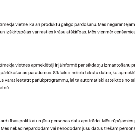
īmekļa vietnē, kā arī produktu galīgo pārdošanu. Mēs negarantējam, 
s un izšķirtspējas var rasties krāsu atšķirības. Mēs vienmēr cenšami
 tīmekļa vietnes apmeklētāji ir jāinformē par sīkdatņu izmantošanu
ja pārlūkošanas paradumus. Sīkfails ir neliela teksta datne, ko apmek
s varat iestatīt pārlūkprogrammu, lai tā automātiski atteiktos no sīk
etnē.
zsardzības politikai un jūsu personas datu apstrādei. Mēs rūpējamie
mu. Mēs nekad nepārdodam vai nenododam jūsu datus trešām personā