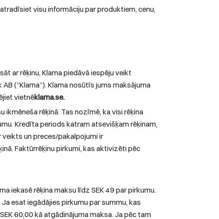
tradīsiet visu informāciju par produktiem, cenu,
t ar rēķinu, Klarna piedāvā iespēju veikt
 AB (“Klarna”). Klarna nosūtīs jums maksājuma
jiet vietnē
klarna.se.
u ikmēneša rēķinā. Tas nozīmē, ka visi rēķina
pirkumu. Kredīta periods katram atsevišķam rēķinam,
 veikts un preces/pakalpojumi ir
inā. Faktūrrēķinu pirkumi, kas aktivizēti pēc
arna iekasē rēķina maksu līdz SEK 49 par pirkumu.
 Ja esat iegādājies pirkumu par summu, kas
tīti SEK 60,00 kā atgādinājuma maksa. Ja pēc tam