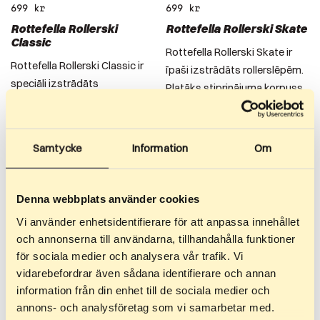
699
kr
699
kr
Rottefella Rollerski
Rottefella Rollerski Skate
Classic
Rottefella Rollerski Skate ir
Rottefella Rollerski Classic ir
īpaši izstrādāts rollerslēpēm.
speciāli izstrādāts
Platāks stiprinājuma korpuss
rollerslēpēm. Platāks
un papēdis…
stiprinājuma korpuss un
papēdis…
Samtycke
Information
Om
Denna webbplats använder cookies
Vi använder enhetsidentifierare för att anpassa innehållet
och annonserna till användarna, tillhandahålla funktioner
för sociala medier och analysera vår trafik. Vi
vidarebefordrar även sådana identifierare och annan
information från din enhet till de sociala medier och
annons- och analysföretag som vi samarbetar med.