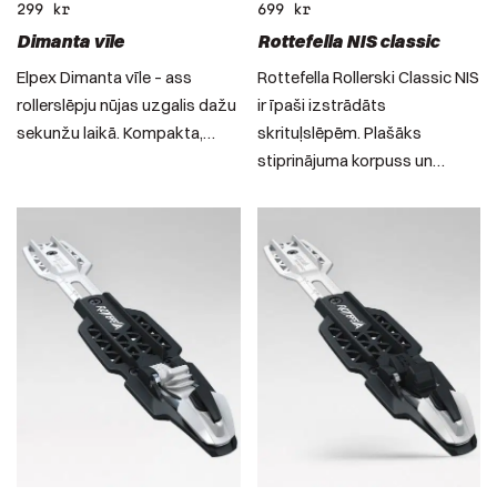
299
kr
699
kr
Dimanta vīle
Rottefella NIS classic
Elpex Dimanta vīle – ass
Rottefella Rollerski Classic NIS
rollerslēpju nūjas uzgalis dažu
ir īpaši izstrādāts
sekunžu laikā. Kompakta,…
skrituļslēpēm. Plašāks
stiprinājuma korpuss un…