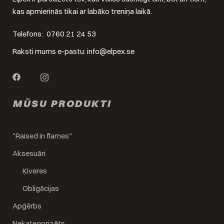
kas apmierinās tikai ar labāko treniņa laikā.
Telefons:
0760 21 24 53
Raksti mums e-pastu:
info@elpex.se
MŪSU PRODUKTI
"Raised in flames"
Aksesuāri
Ķiveres
Obligācijas
Apģērbs
Nekategorizēts