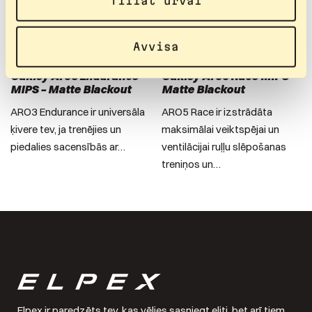
Tillåt urval
Avvisa
1 379
kr
–
1 379
kr
2 129
kr
–
2 129
kr
Oakley Aro3 Endurance
Oakley Aro5 Race MIPS –
MIPS – Matte Blackout
Matte Blackout
ARO3 Endurance ir universāla
ARO5 Race ir izstrādāta
ķivere tev, ja trenējies un
maksimālai veiktspējai un
piedalies sacensībās ar…
ventilācijai ruļļu slēpošanas
treniņos un…
Elpex ir paredzēts tev, kas vēlies sasniegt eliti, bet arī tiem,