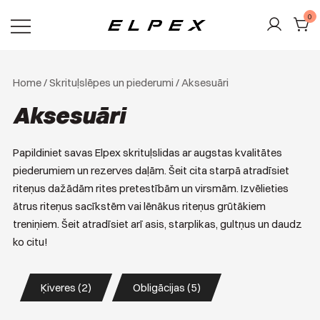
Skip
0
to
content
Elpex
Home
/
Skrituļslēpes un piederumi
/ Aksesuāri
Aksesuāri
Papildiniet savas Elpex skrituļslidas ar augstas kvalitātes
piederumiem un rezerves daļām. Šeit cita starpā atradīsiet
riteņus dažādām rites pretestībām un virsmām. Izvēlieties
ātrus riteņus sacīkstēm vai lēnākus riteņus grūtākiem
treniņiem. Šeit atradīsiet arī asis, starplikas, gultņus un daudz
ko citu!
Ķiveres (2)
Obligācijas (5)