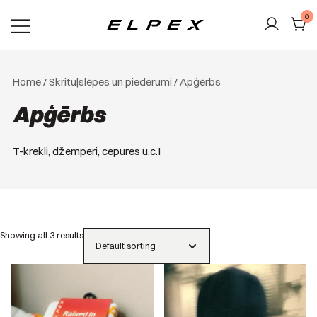
Skip
0
to
content
Elpex
Home
/
Skrituļslēpes un piederumi
/ Apģērbs
Apģērbs
T-krekli, džemperi, cepures u.c.!
Showing all 3 results