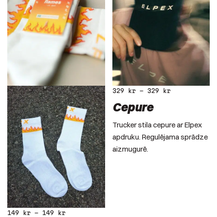
329
kr
–
329
kr
Cepure
Trucker stila cepure ar Elpex
apdruku. Regulējama sprādze
aizmugurē.
149
kr
–
149
kr