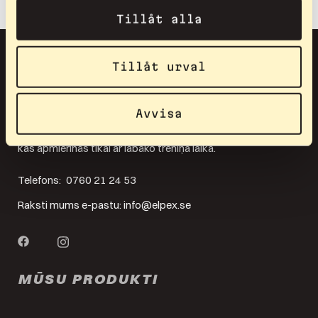
Tillåt alla
Tillåt urval
Avvisa
Elpex ir paredzēts tev, kas vēlies sasniegt eliti, bet arī tiem,
kas apmierinās tikai ar labāko treniņa laikā.
Telefons:
0760 21 24 53
Raksti mums e-pastu:
info@elpex.se
MŪSU PRODUKTI