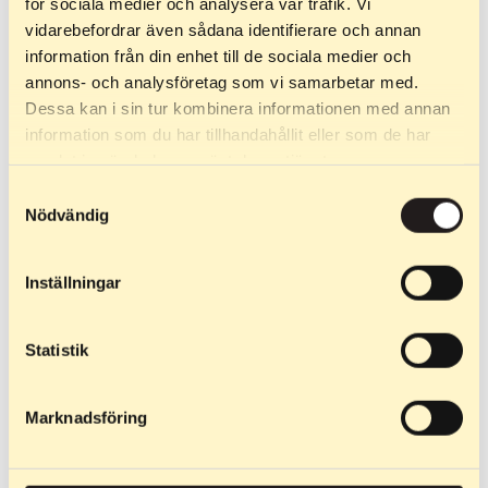
för sociala medier och analysera vår trafik. Vi
vidarebefordrar även sådana identifierare och annan
information från din enhet till de sociala medier och
annons- och analysföretag som vi samarbetar med.
Dessa kan i sin tur kombinera informationen med annan
information som du har tillhandahållit eller som de har
samlat in när du har använt deras tjänster.
Samtyckesval
Nödvändig
Inställningar
349
kr
–
349
kr
T-krekls
Statistik
Unisex T-krekls ar brīvu
piegriezumu. Smagāks un
Marknadsföring
kvalitatīvāks, izgatavots no
240 g…