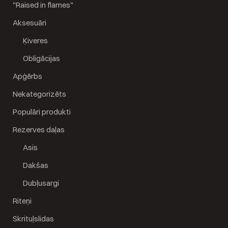
"Raised in flames"
Aksesuāri
Ķiveres
Obligācijas
Apģērbs
Nekategorizēts
Populāri produkti
Rezerves daļas
Asis
Dakšas
Dubļusargi
Riteņi
Skrituļslidas