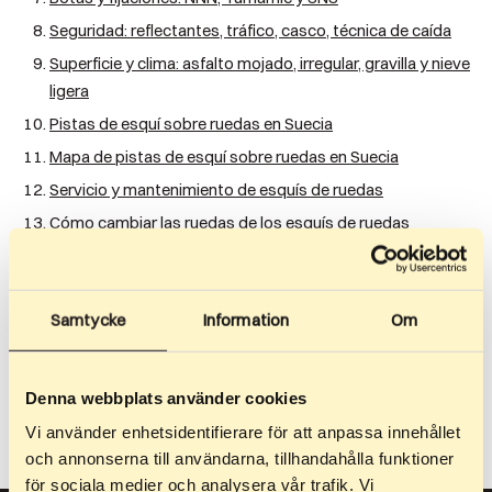
Seguridad: reflectantes, tráfico, casco, técnica de caída
Superficie y clima: asfalto mojado, irregular, gravilla y nieve
ligera
Pistas de esquí sobre ruedas en Suecia
Mapa de pistas de esquí sobre ruedas en Suecia
Servicio y mantenimiento de esquís de ruedas
Cómo cambiar las ruedas de los esquís de ruedas
Cómo afilar las puntas de los bastones para un agarre
máximo
Errores comunes al practicar esquí de fondo sobre ruedas
Samtycke
Information
Om
¿Cómo frenar con esquís de ruedas? Cinco técnicas que
todos deberían conocer
Denna webbplats använder cookies
Vi använder enhetsidentifierare för att anpassa innehållet
och annonserna till användarna, tillhandahålla funktioner
för sociala medier och analysera vår trafik. Vi