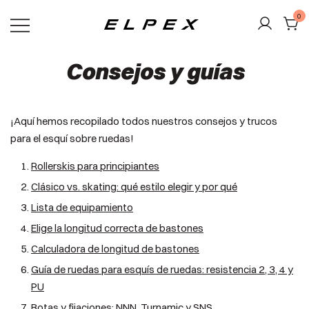
Saltar
0
al
contenido
Elpex
Consejos y guías
¡Aquí hemos recopilado todos nuestros consejos y trucos
para el esquí sobre ruedas!
Rollerskis para principiantes
Clásico vs. skating: qué estilo elegir y por qué
Lista de equipamiento
Elige la longitud correcta de bastones
Calculadora de longitud de bastones
Guía de ruedas para esquís de ruedas: resistencia 2, 3, 4 y
PU
Botas y fijaciones: NNN, Turnamic y SNS