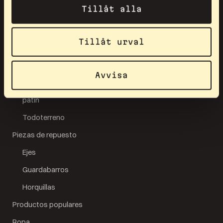
Tillåt alla
Accesorios
Bonos
Tillåt urval
Cascos
Esquíes sobre ruedas
Avvisa
Clásico
patín
Todoterreno
Piezas de repuesto
Ejes
Guardabarros
Horquillas
Productos populares
Ropa