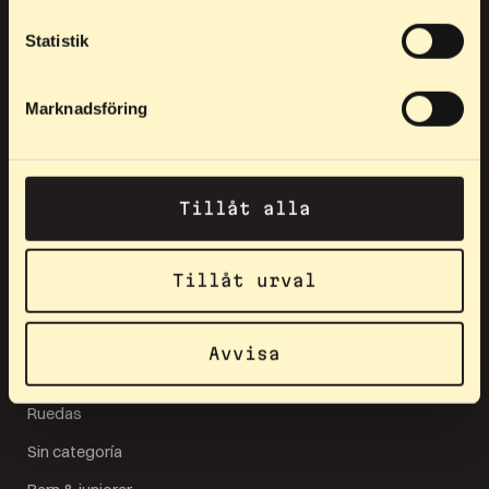
Esquíes sobre ruedas
Statistik
Clásico
patín
Marknadsföring
Todoterreno
Piezas de repuesto
Tillåt alla
Ejes
Guardabarros
Tillåt urval
Horquillas
Productos populares
Avvisa
Ropa
Ruedas
Sin categoría