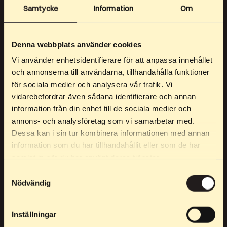
Samtycke
Information
Om
Elpex es para ti si quieres llegar a la élite, pero también para
quien solo se conforma con lo mejor en su salida de
entrenamiento.
Denna webbplats använder cookies
Vi använder enhetsidentifierare för att anpassa innehållet
Teléfono:
0760 21 24 53
och annonserna till användarna, tillhandahålla funktioner
för sociala medier och analysera vår trafik. Vi
Envíanos un e-mail:
info@elpex.se
vidarebefordrar även sådana identifierare och annan
information från din enhet till de sociala medier och
annons- och analysföretag som vi samarbetar med.
Dessa kan i sin tur kombinera informationen med annan
NUESTROS PRODUCTOS
information som du har tillhandahållit eller som de har
samlat in när du har använt deras tjänster.
"Raised in flames"
Samtyckesval
Nödvändig
Accesorios
Bonos
Inställningar
Cascos