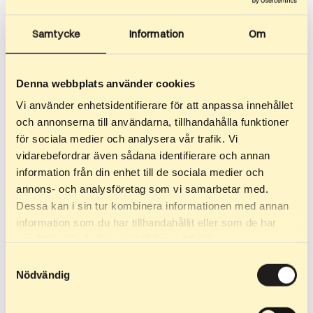
Samtycke
Information
Om
Denna webbplats använder cookies
Vi använder enhetsidentifierare för att anpassa innehållet
och annonserna till användarna, tillhandahålla funktioner
för sociala medier och analysera vår trafik. Vi
vidarebefordrar även sådana identifierare och annan
information från din enhet till de sociala medier och
annons- och analysföretag som vi samarbetar med.
24 Luglio 2025
Dessa kan i sin tur kombinera informationen med annan
The Comeback – un omaggio alla volontà di
information som du har tillhandahållit eller som de har
rialzarsi
samlat in när du har använt deras tjänster.
Nella notte del 13 giugno 2025, tutto è cambiato. La
Samtyckesval
Nödvändig
nostra fabbrica a Öjebyn è stata completamente
distrutta da un incendio. I macchinari, i materiali, la