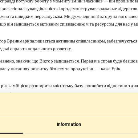
справді потужну роботу з моменту зміни власників — він провів по
професіоналізував діяльність і продемонстрував вражаюче лідерство 
жею та швидким перезапуском. Ми дуже вдячні Віктору за його внес
, що він залишається активним співвласником та ресурсом для нас у 
тор Бреннмарк залишається активним співвласником, забезпечується 
едачі справ та подальшого розвитку.
внено, знаючи, що Віктор залишається. Передача справ буде безшовно
ас у питаннях розвитку бізнесу та продуктів», — каже Ерік.
 рік з амбіцією розширити клієнтську базу, поглибити відносини з ди
сутність.
Information