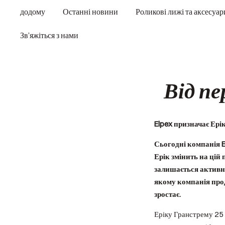
Перейти
додому
Останні новини
Роликові лижі та аксесуар
до
вмісту
Зв’яжіться з нами
Від пе
Elpex призначає Ер
Сьогодні компанія 
Ерік змінить на цій
залишається активни
якому компанія прод
зростає.
Еріку Гранстрему 25 ро