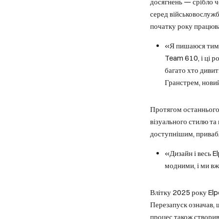
досягнень — срібло че
серед військовослужб
початку року працюва
«Я пишаюся тим, 
Team 610, і ці ро
багато хто дивит
Гранстрем, нови
Протягом останнього 
візуального стилю та
доступнішим, приваб
«Дизайн і весь 
модними, і ми вж
Влітку 2025 року Elp
Перезапуск означав, 
процес також створив