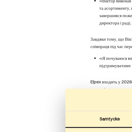
«Віктор виконав 
та асортименту, 
завершився поже
директора і раді
Завдяки тому, що Вік
співпраця під час пер
«Я почуваюся впе
підтримуватиме н
Elpex входить у 2026
свою міжнародну при
Samtycke