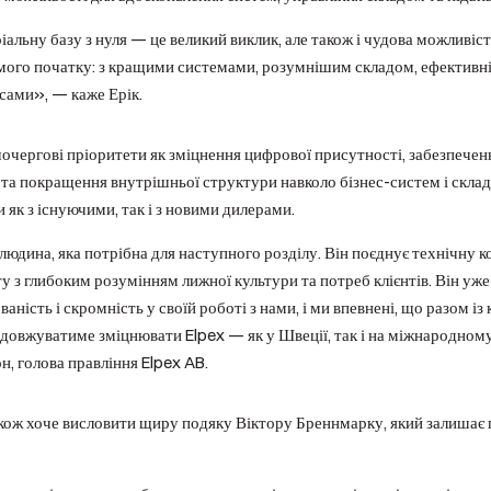
альну базу з нуля — це великий виклик, але також і чудова можливіст
амого початку: з кращими системами, розумнішим складом, ефективн
сами», — каже Ерік.
шочергові пріоритети як зміцнення цифрової присутності, забезпечен
та покращення внутрішньої структури навколо бізнес-систем і скла
 як з існуючими, так і з новими дилерами.
людина, яка потрібна для наступного розділу. Він поєднує технічну к
у з глибоким розумінням лижної культури та потреб клієнтів. Він у
ваність і скромність у своїй роботі з нами, і ми впевнені, що разом і
одовжуватиме зміцнювати Elpex — як у Швеції, так і на міжнародному
, голова правління Elpex AB.
кож хоче висловити щиру подяку Віктору Бреннмарку, який залишає 