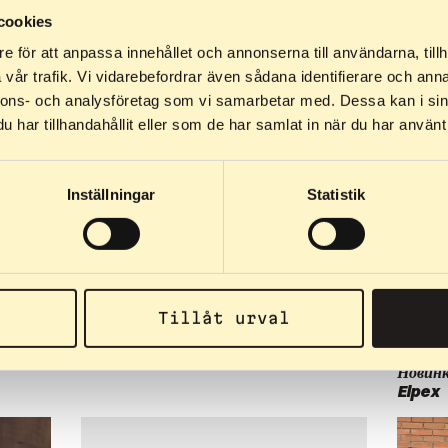
cookies
e för att anpassa innehållet och annonserna till användarna, tillh
vår trafik. Vi vidarebefordrar även sådana identifierare och anna
nnons- och analysföretag som vi samarbetar med. Dessa kan i sin
har tillhandahållit eller som de har samlat in när du har använt 
Inställningar
Statistik
06.03.2026
10 найкращих трас для лижоролерів
Швеції
Tillåt urval
26.02.2
Новинк
Elpex