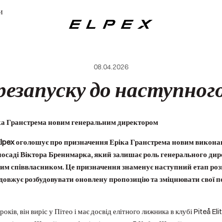
и
Elpex
08.04.2026
резапуску до наступног
іка Гранстрема новим генеральним директором
Elpex оголошує про призначення Еріка Гранстрема новим викона
 посаді Віктора Бреннмарка, який залишає роль генерального дир
м співвласником. Це призначення знаменує наступний етап розв
овжує розбудовувати оновлену пропозицію та зміцнювати свої по
ків, він виріс у Пітео і має досвід елітного лижника в клубі Piteå Eli