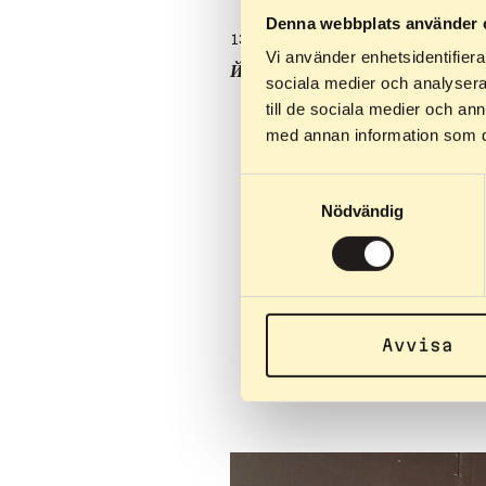
Denna webbplats använder 
13.04.2026
Vi använder enhetsidentifierar
Йонна Сундлінг обирає Elpex
sociala medier och analysera 
till de sociala medier och a
med annan information som du 
Samtyckesval
Nödvändig
Avvisa