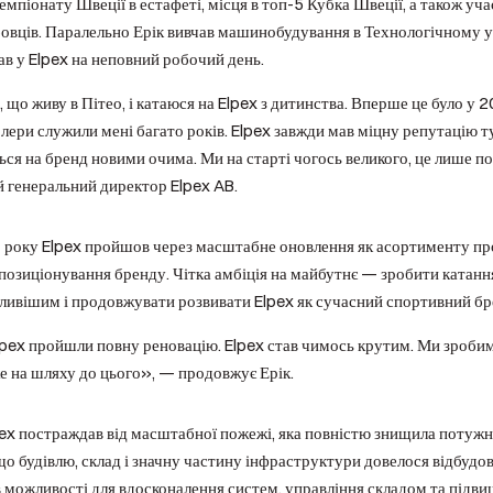
мпіонату Швеції в естафеті, місця в топ-5 Кубка Швеції, а також уча
овців. Паралельно Ерік вивчав машинобудування в Технологічному ун
в у Elpex на неповний робочий день.
що живу в Пітео, і катаюся на Elpex з дитинства. Вперше це було у 2
лери служили мені багато років. Elpex завжди мав міцну репутацію тут
ься на бренд новими очима. Ми на старті чогось великого, це лише п
й генеральний директор Elpex AB.
року Elpex пройшов через масштабне оновлення як асортименту прод
 позиціонування бренду. Чітка амбіція на майбутнє — зробити катанн
ливішим і продовжувати розвивати Elpex як сучасний спортивний бр
Elpex пройшли повну реновацію. Elpex став чимось крутим. Ми зроб
е на шляху до цього», — продовжує Ерік.
ex постраждав від масштабної пожежі, яка повністю знищила потужно
що будівлю, склад і значну частину інфраструктури довелося відбудов
 можливості для вдосконалення систем, управління складом та підви