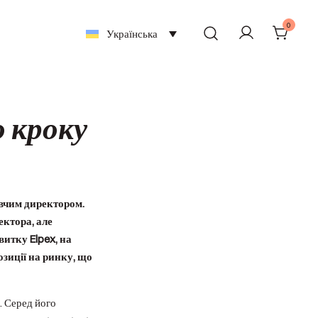
0
Українська
о кроку
вчим директором.
ектора, але
итку Elpex, на
зиції на ринку, що
t. Серед його