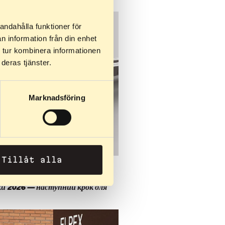
andahålla funktioner för
n information från din enhet
 tur kombinera informationen
deras tjänster.
Marknadsföring
Tillåt alla
026
и 2026 — наступний крок для