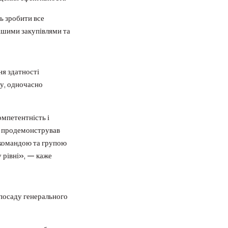
ь зробити все
ішими закупівлями та
ня здатності
ду, одночасно
омпетентність і
же продемонстрував
з командою та групою
 рівні», — каже
посаду генерального