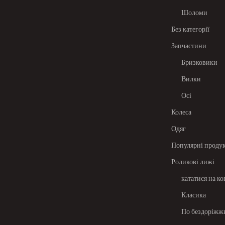
Шоломи
Без категорії
Запчастини
Бризковики
Вилки
Осі
Колеса
Одяг
Популярні проду
Роликові лижі
кататися на к
Класика
По бездоріж