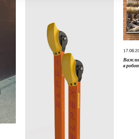
17.06.2
Важлив
в робо