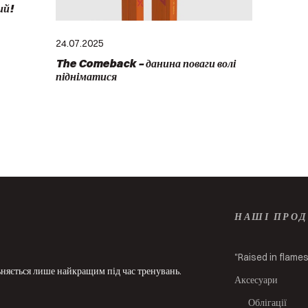
ий!
24.07.2025
The Comeback – данина поваги волі
підніматися
НАШІ ПРО
"Raised in flame
ольняється лише найкращим під час тренувань.
Аксесуари
Облігації