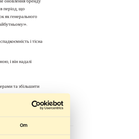
вне оновлення бренду
в період, що
ок як генерального
майбутньому».
спадкоємність і тісна
ю, і він надалі
лерами та збільшити
Om