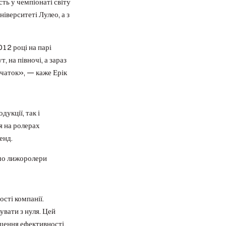
сть у чемпіонаті світу
іверситеті Лулео, а з
012 році на парі
, на півночі, а зараз
очаток», — каже Ерік
укції, так і
я на ролерах
енд.
имо лижоролери
сті компанії.
увати з нуля. Цей
щення ефективності.