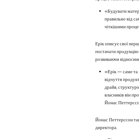
«Будувати матері
правильно від с
чіткішими проце
Ерік описує свої пер
постачати продукцію 
розвиваючи відносини
«Ерік — саме та 
відчуття продукт
драйв, структуро
власників він пр
Йонас Петтерссон
Йонас Петтерссон та
директора.