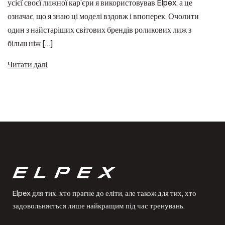
усієї своєї лижної кар’єри я використовував Elpex, а це
означає, що я знаю ці моделі вздовж і впоперек. Очолити
один з найстаріших світових брендів роликових лиж з
більш ніж […]
Читати далі
Elpex для тих, хто прагне до еліти, але також для тих, хто
задовольняється лише найкращим під час тренувань.