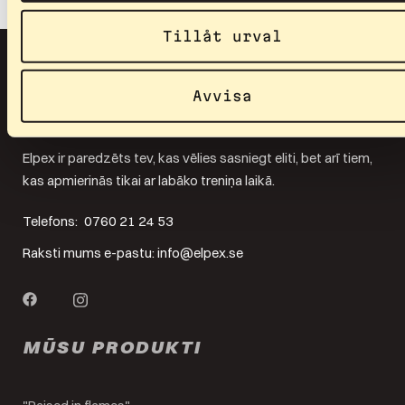
Tillåt urval
Avvisa
Elpex ir paredzēts tev, kas vēlies sasniegt eliti, bet arī tiem,
kas apmierinās tikai ar labāko treniņa laikā.
Telefons:
0760 21 24 53
Raksti mums e-pastu:
info@elpex.se
MŪSU PRODUKTI