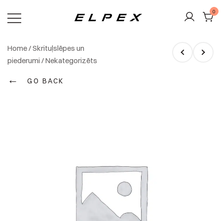
Skip
0
to
content
Elpex
Home
/
Skrituļslēpes un
piederumi
/
Nekategorizēts
←
GO BACK