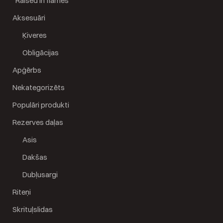
"Raised in flames"
Aksesuāri
Ķiveres
Obligācijas
Apģērbs
Nekategorizēts
Populāri produkti
Rezerves daļas
Asis
Dakšas
Dubļusargi
Riteņi
Skrituļslidas