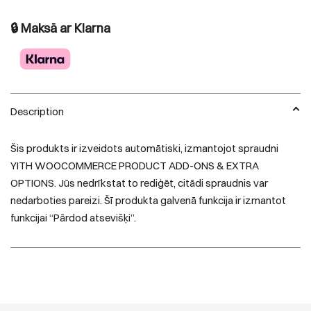
WooCommerce
produktu
🔒 Maksā ar Klarna
papildinājumi
quantity
Description
Šis produkts ir izveidots automātiski, izmantojot spraudni
YITH WOOCOMMERCE PRODUCT ADD-ONS & EXTRA
OPTIONS. Jūs nedrīkstat to rediģēt, citādi spraudnis var
nedarboties pareizi. Šī produkta galvenā funkcija ir izmantot
funkcijai “Pārdod atsevišķi”.