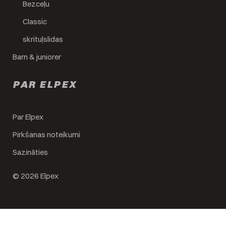
Bezceļu
Classic
skrituļslidas
Barn & juniorer
PAR ELPEX
Par Elpex
Pirkšanas noteikumi
Sazināties
© 2026 Elpex