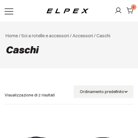
Vai
0
al
contenuto
Elpex
Home
/
Sci a rotelle e accessori
/
Accessori
/ Caschi
Caschi
Visualizzazione di 2 risultati