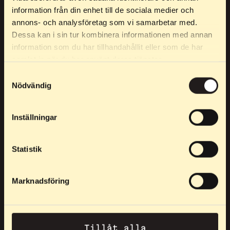
information från din enhet till de sociala medier och
annons- och analysföretag som vi samarbetar med.
Dessa kan i sin tur kombinera informationen med annan
information som du har tillhandahållit eller som de har
samlat in när du har använt deras tjänster.
Elpex è per te che vuoi raggiungere l’élite, ma anche per chi si
accontenta solo del meglio durante l’allenamento.
Samtyckesval
Nödvändig
Telefono:
0760 21 24 53
Scrivici:
info@elpex.se
Inställningar
Statistik
I NOSTRI PRODOTTI
Marknadsföring
"Raised in flames"
Abbigliamento
Tillåt alla