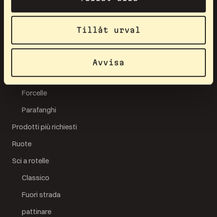
Accessori
Caschi
Tillåt urval
Obbligazioni
Pezzi di ricambio
Avvisa
Assali
Forcelle
Parafanghi
Prodotti più richiesti
Ruote
Sci a rotelle
Classico
Fuori strada
pattinare