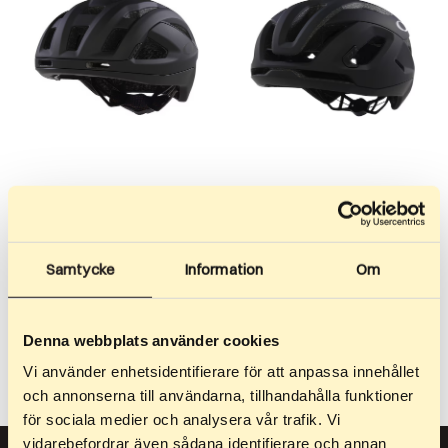
1 379
kr
–
1 379
kr
2 129
kr
–
2 129
kr
Oakley Aro3 Endurance
Oakley Aro5 Race MIPS –
MIPS – Matte Blackout
Matte Blackout
Samtycke
Information
Om
ARO3 Endurance è un casco
ARO5 Race è sviluppato per
versatile per chi si allena e
massime prestazioni e
gareggia…
ventilazione durante
Denna webbplats använder cookies
l’allenamento e…
Vi använder enhetsidentifierare för att anpassa innehållet
och annonserna till användarna, tillhandahålla funktioner
för sociala medier och analysera vår trafik. Vi
vidarebefordrar även sådana identifierare och annan