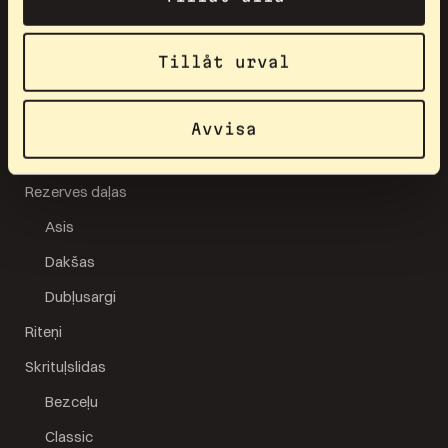
Ķiveres
Obligācijas
Tillåt urval
Apģērbs
Nekategorizēts
Avvisa
Populāri produkti
Rezerves daļas
Asis
Dakšas
Dubļusargi
Riteņi
Skrituļslidas
Bezceļu
Classic