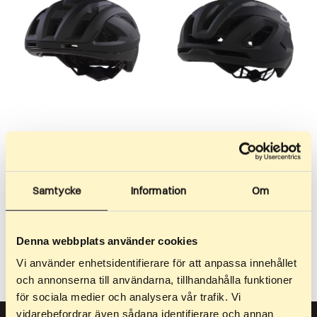
1 379
kr
–
1 379
kr
2 129
kr
–
2 129
kr
Oakley Aro3 Endurance
Oakley Aro5 Race MIPS –
MIPS – Matte Blackout
Matte Blackout
Samtycke
Information
Om
ARO3 Endurance ir universāla
ARO5 Race ir izstrādāta
ķivere tev, ja trenējies un
maksimālai veiktspējai un
piedalies sacensībās ar…
ventilācijai ruļļu slēpošanas
Denna webbplats använder cookies
treniņos un…
Vi använder enhetsidentifierare för att anpassa innehållet
och annonserna till användarna, tillhandahålla funktioner
för sociala medier och analysera vår trafik. Vi
vidarebefordrar även sådana identifierare och annan