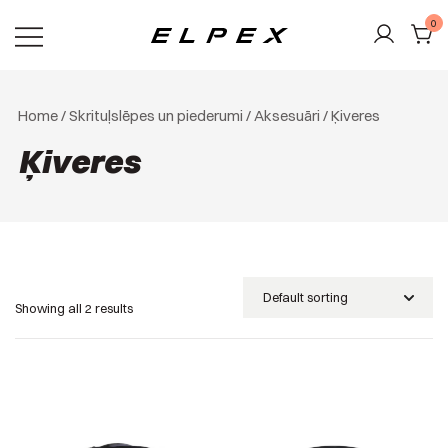
Skip
0
to
content
Elpex
Home
/
Skrituļslēpes un piederumi
/
Aksesuāri
/ Ķiveres
Ķiveres
Showing all 2 results