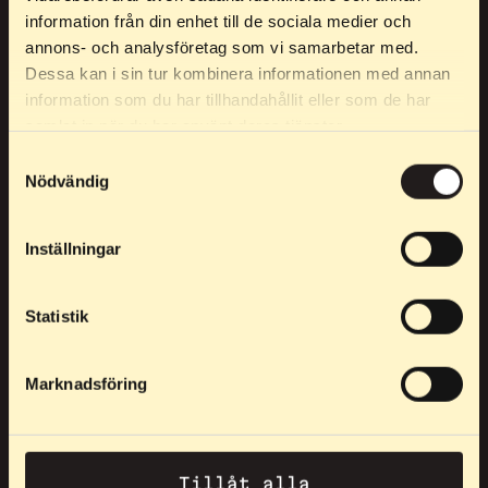
information från din enhet till de sociala medier och
annons- och analysföretag som vi samarbetar med.
Dessa kan i sin tur kombinera informationen med annan
information som du har tillhandahållit eller som de har
samlat in när du har använt deras tjänster.
Elpex ir paredzēts tev, kas vēlies sasniegt eliti, bet arī tiem,
kas apmierinās tikai ar labāko treniņa laikā.
Samtyckesval
Nödvändig
Telefons:
0760 21 24 53
Raksti mums e-pastu:
info@elpex.se
Inställningar
Statistik
MŪSU PRODUKTI
Marknadsföring
"Raised in flames"
Aksesuāri
Tillåt alla