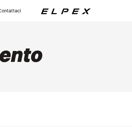
Contattaci
Elpex
ento