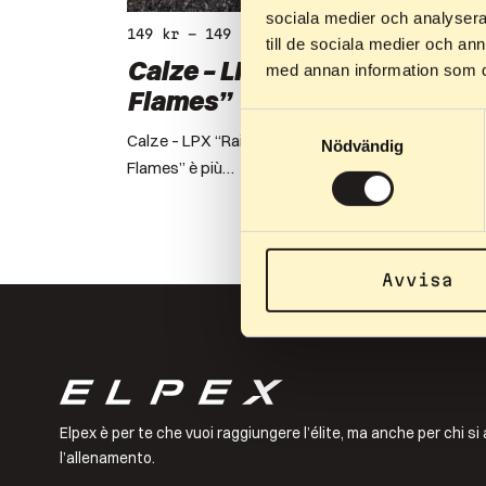
sociala medier och analysera 
149
kr
–
149
kr
till de sociala medier och a
Calze – LPX “Raised in
med annan information som du 
Flames”
Samtyckesval
Calze – LPX “Raised in Flames” LPX “Raised in
Nödvändig
Flames” è più…
Avvisa
Elpex è per te che vuoi raggiungere l’élite, ma anche per chi s
l’allenamento.