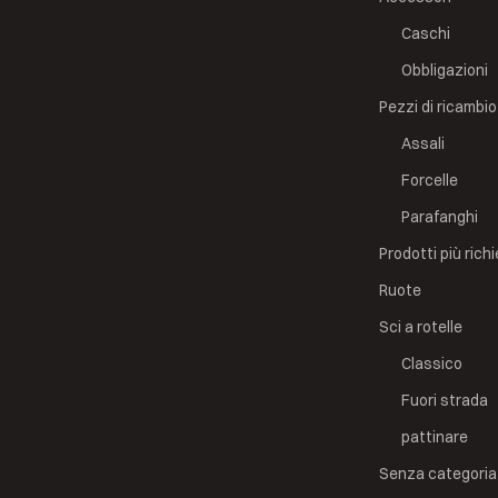
Caschi
Obbligazioni
Pezzi di ricambio
Assali
Forcelle
Parafanghi
Prodotti più richi
Ruote
Sci a rotelle
Classico
Fuori strada
pattinare
Senza categoria