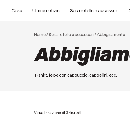
Vai
Casa
Ultime notizie
Sci a rotelle e accessori
al
contenuto
Home
/
Sci a rotelle e accessori
/ Abbigliamento
Abbigliam
T-shirt, felpe con cappuccio, cappellini, ecc.
Visualizzazione di 3 risultati