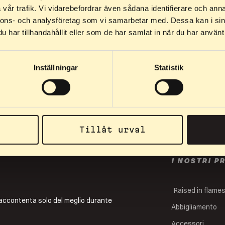
vår trafik. Vi vidarebefordrar även sådana identifierare och anna
329
kr
–
329
kr
3
nnons- och analysföretag som vi samarbetar med. Dessa kan i sin
Cappellino
T
har tillhandahållit eller som de har samlat in när du har använt 
Cappellino modello trucker con stampa Elpex. Fibbia
T-s
regolabile sul retro.
qu
Inställningar
Statistik
Tillåt urval
I NOSTRI P
"Raised in flame
i accontenta solo del meglio durante
Abbigliamento
Accessori