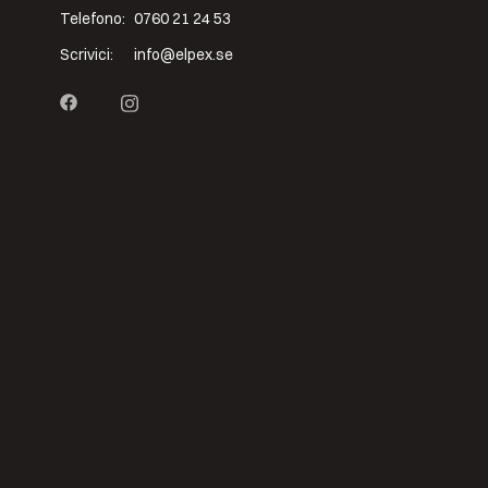
Telefono:
0760 21 24 53
Scrivici:
info@elpex.se