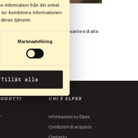
n information från din enhet
49
kr
–
349
kr
 tur kombinera informationen
-shirt
deras tjänster.
hirt unisex dal taglio ampio. Più pesante e di alta
alità, realizzata…
Marknadsföring
Tillåt alla
RODOTTI
CHI È ELPEX
s"
Informazioni su Elpex
Condizioni di acquisto
Contatto