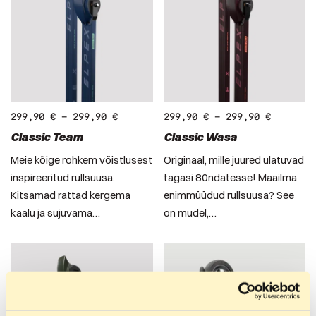
299,90
€
–
299,90
€
299,90
€
–
299,90
€
Classic Team
Classic Wasa
Meie kõige rohkem võistlusest
Originaal, mille juured ulatuvad
inspireeritud rullsuusa.
tagasi 80ndatesse! Maailma
Kitsamad rattad kergema
enimmüüdud rullsuusa? See
kaalu ja sujuvama…
on mudel,…