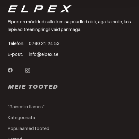
Elpex on mõeldud sulle, kes sa püüdled eliiti, aga ka neile, kes
lepivad treeningringil vaid parimaga.
Telefon:
0760 21 24 53
E-post:
info@elpex.se
MEIE TOOTED
"Raised in flames"
Kategooriata
Populaarsed tooted