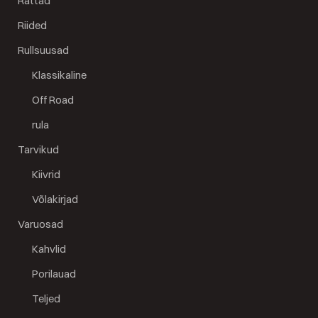
Rattad
Riided
Rullsuusad
Klassikaline
Off Road
rula
Tarvikud
Kiivrid
Võlakirjad
Varuosad
Kahvlid
Porilauad
Teljed