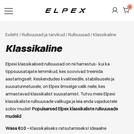
Skip
0
to
content
Elpex
Esileht
/
Rullsuusad ja tarvikud
/
Rullsuusad
/ Klassikaline
Klassikaline
Elpexi klassikalised rullsuusad on nii harrastus- kui ka
tippsuusatajate lemmikud, kes soovivad treenida
aastaringselt. Keskendudes kvaliteedile, stabiilsusele ja
suusatunnetusele, on Elpex ilmselge valik neile, kes
armastavad klassikalist suusatamist. Tutvu meie Elpexi
klassikaliste rullsuusade valikuga ja leia enda vajadustele
sobiv mudel!
Populaarsed Elpex klassikaliste rullsuusade
mudelid
Wasa 610 –
Klassikaliseks ratsutamiseks! Ideaalne