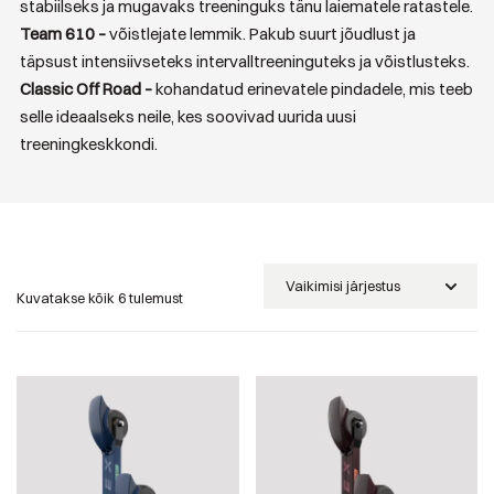
stabiilseks ja mugavaks treeninguks tänu laiematele ratastele.
Team 610 –
võistlejate lemmik. Pakub suurt jõudlust ja
täpsust intensiivseteks intervalltreeninguteks ja võistlusteks.
Classic Off Road –
kohandatud erinevatele pindadele, mis teeb
selle ideaalseks neile, kes soovivad uurida uusi
treeningkeskkondi.
Kuvatakse kõik 6 tulemust