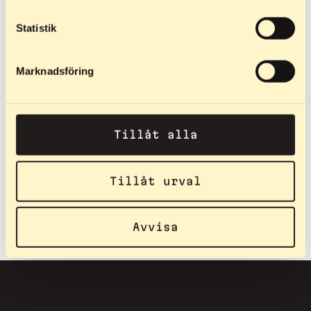
Statistik
Marknadsföring
219,90
€
–
219,90
€
299,90
€
–
299,90
€
Tillåt alla
Classic Junior
The Comeback
Lühem alumiiniumraam on
Meie kõige võidusõidust
ainus asi, mis eristab seda
inspireeritud rulluisa piiratud
Tillåt urval
suusatajat tema "suurest
väljaanne. Kitsamad rattad,
vennast"…
mis tagavad väiksema…
Avvisa