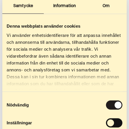
Samtycke
Information
Om
Denna webbplats använder cookies
Vi använder enhetsidentifierare för att anpassa innehållet
och annonserna till användarna, tillhandahålla funktioner
299,90
€
–
299,90
€
369,90
€
för sociala medier och analysera vår trafik. Vi
vidarebefordrar även sådana identifierare och annan
Classic DP
Classic Off Road
information från din enhet till de sociala medier och
Neile, kes soovivad teedel
Meie kõige unikaalsem mudel.
annons- och analysföretag som vi samarbetar med.
paaristõugetega edasi liikuda!
Kui puudub juurdepääs heale
Dessa kan i sin tur kombinera informationen med annan
Veidi pikem teljevahe aitab
asfaltkattele, on Off Road…
information som du har tillhandahållit eller som de har
kaasa…
samlat in när du har använt deras tjänster.
Samtyckesval
Nödvändig
Inställningar