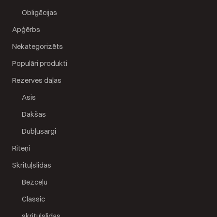
Obligācijas
Apģērbs
Nekategorizēts
Populāri produkti
Rezerves daļas
Asis
Dakšas
Dubļusargi
Riteņi
Skrituļslidas
Bezceļu
Classic
skrituļslidas