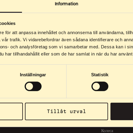
Information
cookies
НАШІ ПРО
e för att anpassa innehållet och annonserna till användarna, tillh
vår trafik. Vi vidarebefordrar även sådana identifierare och anna
"Raised in flame
nnons- och analysföretag som vi samarbetar med. Dessa kan i sin
ольняється лише найкращим під час тренувань.
Аксесуари
har tillhandahållit eller som de har samlat in när du har använt 
Облігації
Шоломи
Inställningar
Statistik
Без категорії
Запчастини
Бризковики
Tillåt urval
Вилки
Осі
Колеса