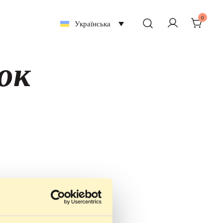
0
Українська
ок