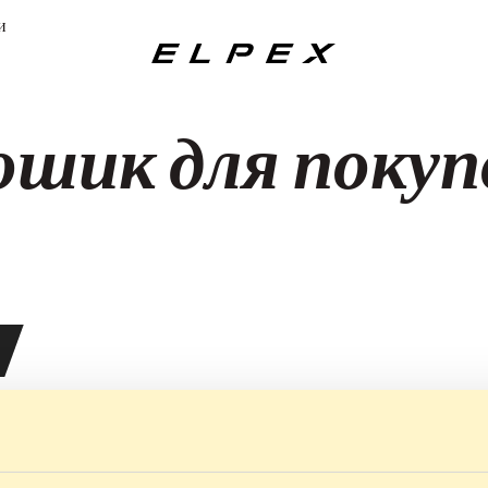
и
Elpex
ошик для покуп