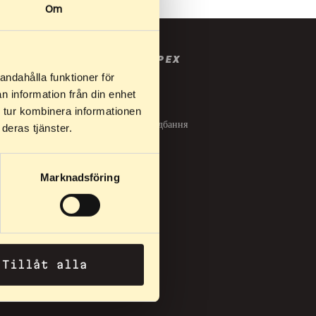
Om
ДУКТИ
ПРО ELPEX
andahålla funktioner för
n information från din enhet
s"
Про Elpex
 tur kombinera informationen
Умови придбання
deras tjänster.
контакт
Marknadsföring
Tillåt alla