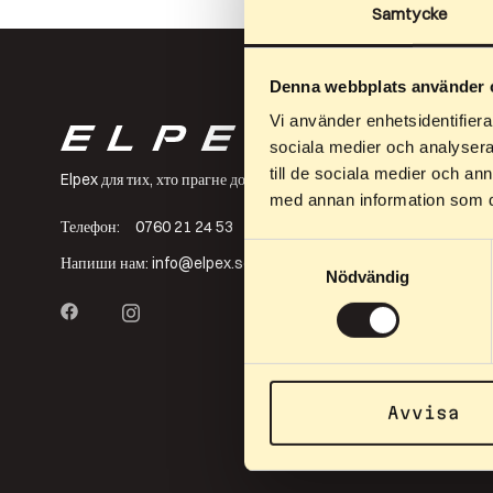
Samtycke
Denna webbplats använder 
Vi använder enhetsidentifierar
sociala medier och analysera 
till de sociala medier och a
Elpex для тих, хто прагне до еліти, але також для тих, хто задов
med annan information som du 
Телефон:
0760 21 24 53
Samtyckesval
Напиши нам:
info@elpex.se
Nödvändig
Avvisa