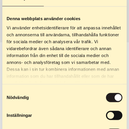
Denna webbplats använder cookies
Vi använder enhetsidentifierare för att anpassa innehållet
och annonserna till användarna, tillhandahålla funktioner
för sociala medier och analysera vår trafik. Vi
vidarebefordrar även sådana identifierare och annan
information från din enhet till de sociala medier och
annons- och analysföretag som vi samarbetar med.
Dessa kan i sin tur kombinera informationen med annan
information som du har tillhandahållit eller som de har
samlat in när du har använt deras tjänster.
Frågor om din order
Samtyckesval
Nödvändig
Kontakta
order@elpex.se
Inställningar
Telefon