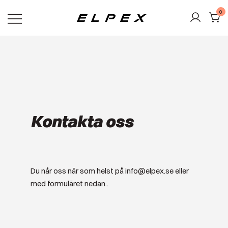
Skip
0
to
content
Elpex
Kontakta oss
Du når oss när som helst på info@elpex.se eller
med formuläret nedan..