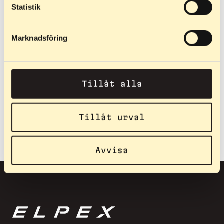
Mån-Fre 09.00–16.00
Statistik
Eric Granström, VD
0760 21 24 53
Marknadsföring
Hitta oss
Gripvägen 7
Tillåt alla
943 36 Öjebyn
Tillåt urval
Avvisa