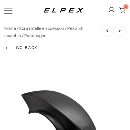
Vai
0
al
contenuto
Elpex
Home
/
Sci a rotelle e accessori
/
Pezzi di
ricambio
/
Parafanghi
←
GO BACK