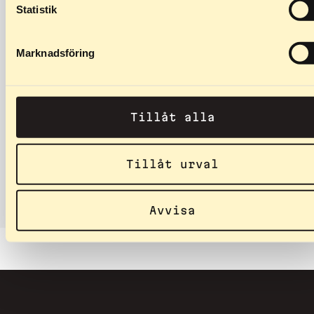
Statistik
Marknadsföring
279
kr
–
399
kr
Ruota anteriore 50 mm
Tillåt alla
Specifiche: Larghezza della
ruota: 50 mm Diametro della
Tillåt urval
ruota: 70 mm Compatibile…
Avvisa