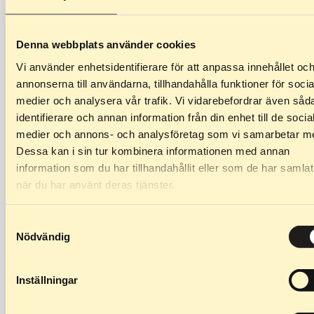
Denna webbplats använder cookies
Vi använder enhetsidentifierare för att anpassa innehållet oc
annonserna till användarna, tillhandahålla funktioner för socia
medier och analysera vår trafik. Vi vidarebefordrar även såd
399
kr
–
649
kr
449
kr
–
1 099
kr
identifierare och annan information från din enhet till de socia
Ruota da 24 mm
Profili (confezione da 2)
medier och annons- och analysföretag som vi samarbetar m
Dessa kan i sin tur kombinera informationen med annan
Ruote da skate compatibili
Telai per Classic Wasa,
information som du har tillhandahållit eller som de har samlat
con Skate Race, Skate Stride
Classic Team, Classic Junior,
när du har använt deras tjänster.
e Skate Junior.
Classic DP, Classic Off…
Samtyckesval
Nödvändig
Inställningar