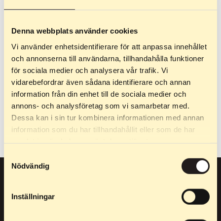
Denna webbplats använder cookies
Vi använder enhetsidentifierare för att anpassa innehållet
och annonserna till användarna, tillhandahålla funktioner
3 499
kr
3 699
kr
för sociala medier och analysera vår trafik. Vi
vidarebefordrar även sådana identifierare och annan
Skate Off Road
Classic Off Road
information från din enhet till de sociala medier och
Sci a rotelle per lo skate ski!
Il nostro modello più unico.
annons- och analysföretag som vi samarbetar med.
Perfettamente adatto a
Quando non è possibile
Dessa kan i sin tur kombinera informationen med annan
strade sterrate…
accedere a buone…
information som du har tillhandahållit eller som de har
samlat in när du har använt deras tjänster.
Samtyckesval
Nödvändig
Inställningar