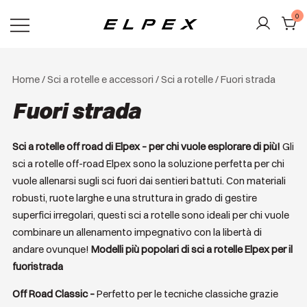
Vai
0
al
contenuto
Elpex
Home
/
Sci a rotelle e accessori
/
Sci a rotelle
/ Fuori strada
Fuori strada
Sci a rotelle off road di Elpex – per chi vuole esplorare di più!
Gli
sci a rotelle off-road Elpex sono la soluzione perfetta per chi
vuole allenarsi sugli sci fuori dai sentieri battuti. Con materiali
robusti, ruote larghe e una struttura in grado di gestire
superfici irregolari, questi sci a rotelle sono ideali per chi vuole
combinare un allenamento impegnativo con la libertà di
andare ovunque!
Modelli più popolari di sci a rotelle Elpex per il
fuoristrada
Off Road Classic –
Perfetto per le tecniche classiche grazie