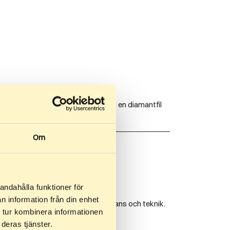
det för att behålla bra grepp. Med en diamantfil
Om
andahålla funktioner för
n information från din enhet
a gör det lättare att fokusera på balans och teknik.
 tur kombinera informationen
gt.
deras tjänster.