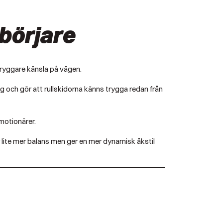
ybörjare
n tryggare känsla på vägen.
ng och gör att rullskidorna känns trygga redan från
motionärer.
r lite mer balans men ger en mer dynamisk åkstil