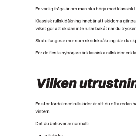
En vanlig fråga är om man ska börja med klassiskt 
Klassisk rullskidåkning innebär att skidorna går par
vilket gör att skidan inte rullar bakåt när du trycker 
Skate fungerar mer som skridskoåkning där du skjut
För de flesta nybörjare är klassiska rullskidor en
Vilken utrustni
En stor fördel med rullskidor är att du ofta reda
vintern.
Det du behöver är normalt:
rullskidor