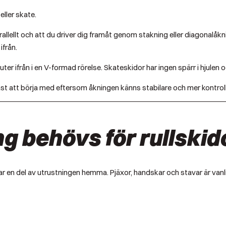
eller skate.
allellt och att du driver dig framåt genom stakning eller diagonalåknin
ifrån.
er ifrån i en V-formad rörelse. Skateskidor har ingen spärr i hjulen 
klast att börja med eftersom åkningen känns stabilare och mer kontrol
ng behövs för rullskid
n har en del av utrustningen hemma. Pjäxor, handskar och stavar är 