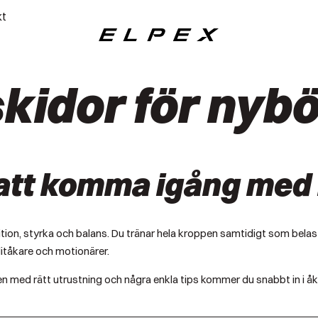
kt
Elpex
skidor för nybö
 att komma igång med 
dition, styrka och balans. Du tränar hela kroppen samtidigt som belast
elitåkare och motionärer.
men med rätt utrustning och några enkla tips kommer du snabbt in i åk