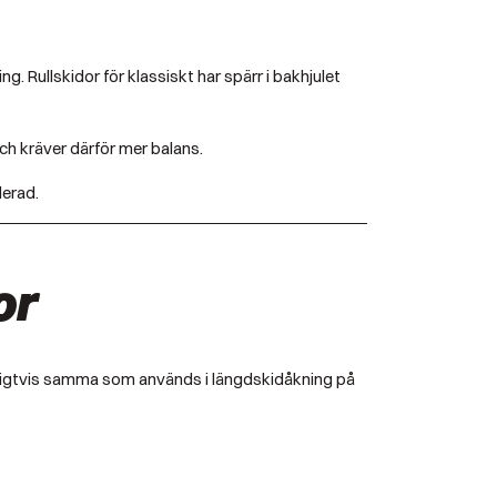
g. Rullskidor för klassiskt har spärr i bakhjulet
och kräver därför mer balans.
lerad.
or
vanligtvis samma som används i längdskidåkning på