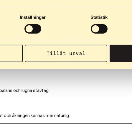
åka längre rundor och mer kuperade vägar.
Inställningar
Statistik
 rullskidor
Tillåt urval
ste är att vänja kroppen vid rörelsen och hitta balansen.
 balans och lugna stavtag
bt och åkningen kännas mer naturlig.