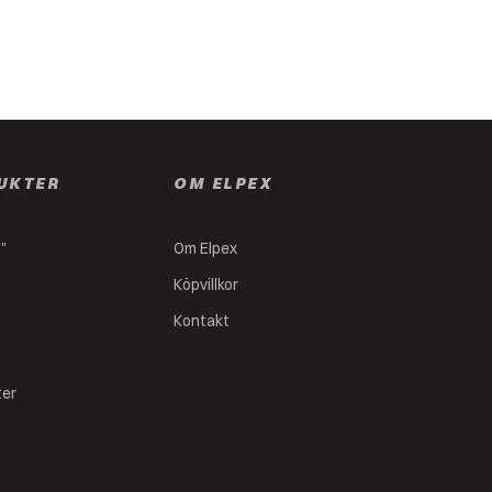
UKTER
OM ELPEX
s"
Om Elpex
Köpvillkor
Kontakt
ter