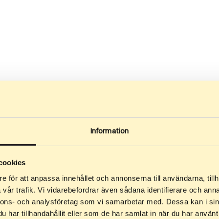
lt. Rullskidspetsar slits mot underlaget och behöver slipas regelbun
 i stavtaget.
Information
 rullskidor
cookies
e för att anpassa innehållet och annonserna till användarna, tillh
vår trafik. Vi vidarebefordrar även sådana identifierare och anna
n lugn cykelväg med bra asfalt och lite trafik. En relativt platt sträck
nnons- och analysföretag som vi samarbetar med. Dessa kan i sin
a passen är att du känner kontroll över farten och lär dig svänga tryg
har tillhandahållit eller som de har samlat in när du har använt 