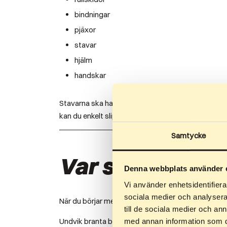
bindningar
pjäxor
stavar
hjälm
handskar
Stavarna ska ha spetsar som är anpassade för asfa
kan du enkelt slipa spetsarna och återställa fästet
Samtycke
Var ska man åka
Denna webbplats använder 
Vi använder enhetsidentifierar
sociala medier och analysera 
När du börjar med rullskidor är det bäst att välja e
till de sociala medier och a
Undvik branta backar i början. Det viktigaste först
med annan information som du 