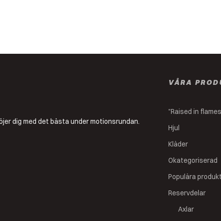
VÅRA PROD
"Raised in flame
a nöjer dig med det bästa under motionsrundan.
Hjul
Kläder
Okategoriserad
Populära produk
Reservdelar
Axlar