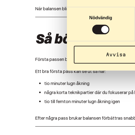
När balansen blir bättre kan du successivt börja 
Samtyckesval
Nödvändig
Så börjar du åka
Avvisa
Första passen behöver inte vara långa. Det viktiga
Ett bra första pass kan se ut så här:
tio minuter lugn åkning
några korta teknikpartier där du fokuserar på
tio till femton minuter lugn åkning igen
Efter några pass brukar balansen förbättras snab