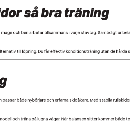
idor så bra träning
, mage och ben arbetar tillsammans i varje stavtag. Samtidigt är bel
lternativ till löpning. Du får effektiv konditionsträning utan de hård
g
om passar både nybörjare och erfarna skidåkare. Med stabila rullskid
l modell och träna på lugna vägar. När balansen sitter kommer både te