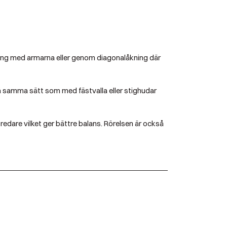
akning med armarna eller genom diagonalåkning där
e på samma sätt som med fästvalla eller stighudar
bredare vilket ger bättre balans. Rörelsen är också