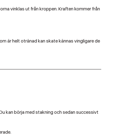
dorna vinklas ut från kroppen. Kraften kommer från
om är helt otränad kan skate kännas vingligare de
tå. Du kan börja med stakning och sedan successivt
erade.