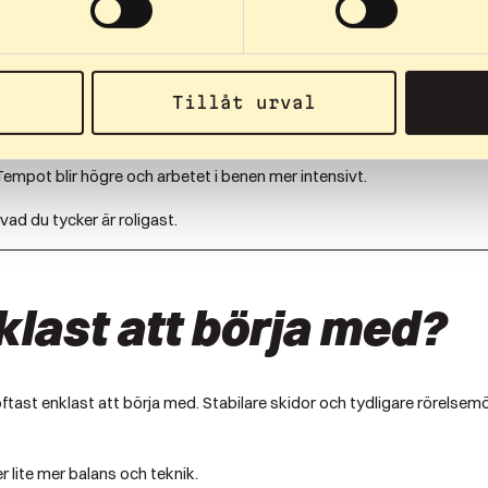
träningskänsla
llnaden ligger mer i hur träningen känns.
Tillåt urval
igt. Du kan hålla ett jämnt tempo under längre tid och fokusera på t
empot blir högre och arbetet i benen mer intensivt.
vad du tycker är roligast.
nklast att börja med?
 oftast enklast att börja med. Stabilare skidor och tydligare rörels
 lite mer balans och teknik.