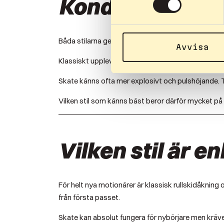
Kondition och 
Båda stilarna ger mycket bra konditionsträning. Ski
Avvisa
Klassiskt upplevs ofta som mer rytmiskt och uthåll
Skate känns ofta mer explosivt och pulshöjande. T
Vilken stil som känns bäst beror därför mycket på 
Vilken stil är e
För helt nya motionärer är klassisk rullskidåkning
från första passet.
Skate kan absolut fungera för nybörjare men kräver