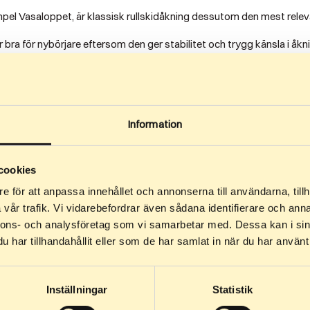
xempel Vasaloppet, är klassisk rullskidåkning dessutom den mest relev
 bra för nybörjare eftersom den ger stabilitet och trygg känsla i åkn
te bäst?
Information
 och vill träna samma teknik året runt. Det är också ett bra val om d
cookies
e för att anpassa innehållet och annonserna till användarna, tillh
ra pass innan det känns naturligt. När tekniken väl sitter upplever må
vår trafik. Vi vidarebefordrar även sådana identifierare och anna
nnons- och analysföretag som vi samarbetar med. Dessa kan i sin
har tillhandahållit eller som de har samlat in när du har använt 
ce
ett vanligt val eftersom den ger bra respons och kontroll.
Inställningar
Statistik