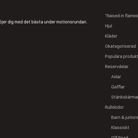
"Raised in flame
a nöjer dig med det bästa under motionsrundan.
Hjul
Kläder
Okategoriserad
Populära produk
Reservdelar
Axlar
Gafflar
Stänkskärma
Rullskidor
Barn & junior
Klassiskt
Off Road