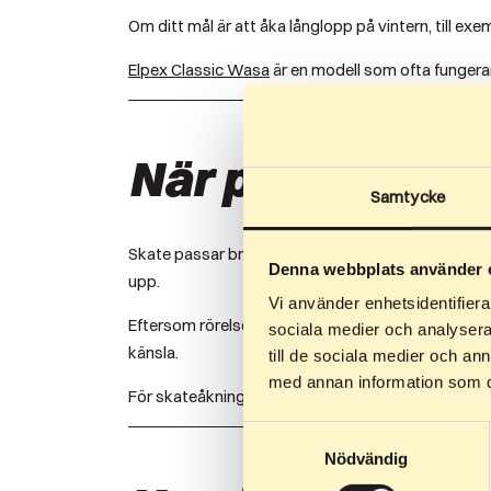
Om ditt mål är att åka långlopp på vintern, till e
Elpex Classic Wasa
är en modell som ofta fungerar
När passar ska
Samtycke
Skate passar bra om du redan åker skate på vintern
Denna webbplats använder 
upp.
Vi använder enhetsidentifierar
Eftersom rörelsen kräver mer balans kan det ta någ
sociala medier och analysera 
känsla.
till de sociala medier och a
med annan information som du 
För skateåkning är en modell som
Elpex Skate Ra
Samtyckesval
Nödvändig