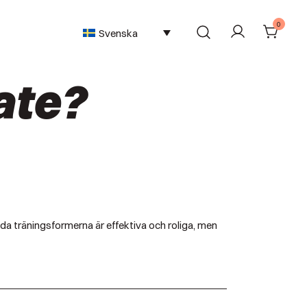
0
Svenska
ate?
Båda träningsformerna är effektiva och roliga, men