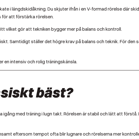
te i längdskidåkning. Du skjuter ifrån i en V-formad rörelse där ski
ör att förstärka rörelsen.
 fritt vilket gör att tekniken bygger mer på balans och kontroll.
. Samtidigt ställer det högre krav på balans och teknik. För den s
r en intensiv och rolig träningskänsla.
siskt bäst?
a igång med träning i lugn takt. Rörelsen är stabil och lätt att förs
samt eftersom tempot ofta blir lugnare och rörelserna mer kontroll