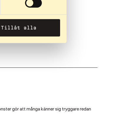
Tillåt alla
eknik och styrka i överkroppen.
emönster gör att många känner sig tryggare redan