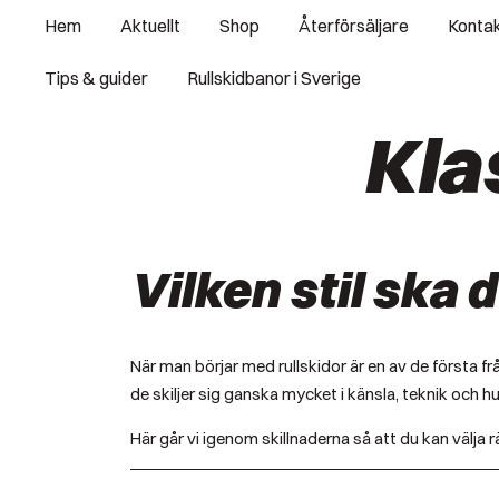
Skip
Hem
Aktuellt
Shop
Återförsäljare
Konta
to
content
Tips & guider
Rullskidbanor i Sverige
Kla
Vilken stil ska 
När man börjar med rullskidor är en av de första fr
de skiljer sig ganska mycket i känsla, teknik och h
Här går vi igenom skillnaderna så att du kan välja rä