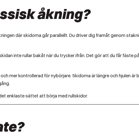
assisk åkning?
åkningen där skidorna går parallellt. Du driver dig framåt genom st
 skidan inte rullar bakåt när du trycker ifrån. Det gör att du får fäst
och mer kontrollerad för nybörjare. Skidorna är längre och hjulen är 
gång.
det enklaste sättet att börja med rullskidor.
ate?