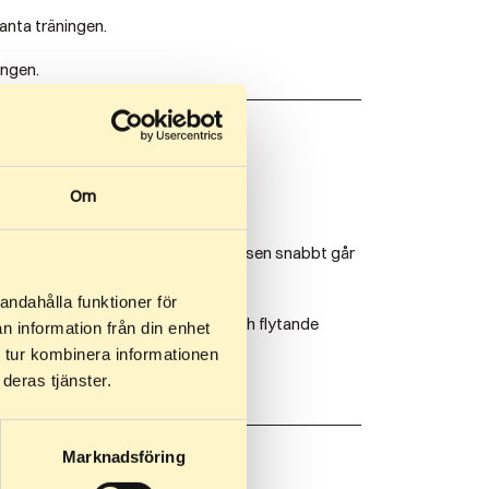
anta träningen.
ingen.
Om
u gillar mer intensiv träning där pulsen snabbt går
andahålla funktioner för
nga att skate ger en väldigt fri och flytande
n information från din enhet
 tur kombinera informationen
deras tjänster.
Marknadsföring