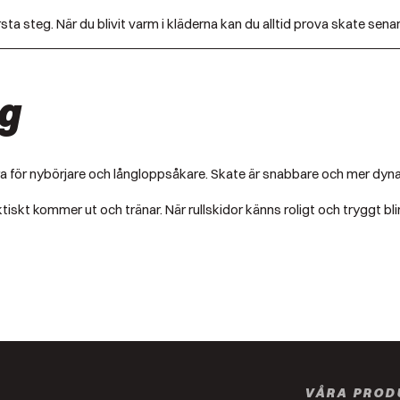
sta steg. När du blivit varm i kläderna kan du alltid prova skate senar
g
r bra för nybörjare och långloppsåkare. Skate är snabbare och mer dy
aktiskt kommer ut och tränar. När rullskidor känns roligt och tryggt bli
VÅRA PROD