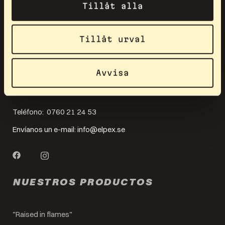
Tillåt alla
Tillåt urval
Elpex es para ti si quieres llegar a la élite, pero también para
Avvisa
quien solo se conforma con lo mejor en su salida de
entrenamiento.
Teléfono:
0760 21 24 53
Envíanos un e-mail:
info@elpex.se
NUESTROS PRODUCTOS
"Raised in flames"