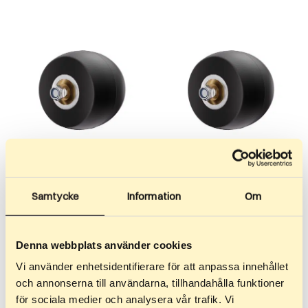
349
kr
–
599
kr
349
kr
–
599
kr
Samtycke
Information
Om
Rueda trasera 40mm
Rueda trasera 50mm
Especificaciones: Ancho de
Especificaciones: Ancho de
Denna webbplats använder cookies
rueda: 40 mm Diámetro de la
rueda: 50 mm Diámetro de la
rueda: 70 mm…
rueda: 70 mm…
Vi använder enhetsidentifierare för att anpassa innehållet
och annonserna till användarna, tillhandahålla funktioner
för sociala medier och analysera vår trafik. Vi