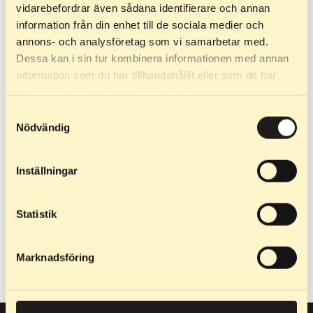
vidarebefordrar även sådana identifierare och annan
information från din enhet till de sociala medier och
annons- och analysföretag som vi samarbetar med.
Dessa kan i sin tur kombinera informationen med annan
information som du har tillhandahållit eller som de har
samlat in när du har använt deras tjänster.
Samtyckesval
Nödvändig
Inställningar
399
kr
–
649
kr
Rueda 24 mm
Statistik
Ruedas de skate compatibles
con Skate Race, Skate Stride
y Skate Junior.
Marknadsföring