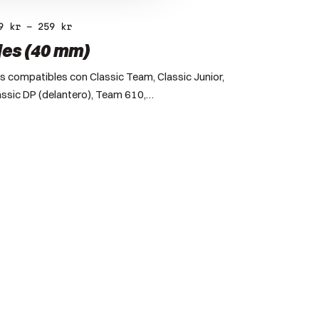
29
kr
–
259
kr
jes (40 mm)
es compatibles con Classic Team, Classic Junior,
assic DP (delantero), Team 610,…