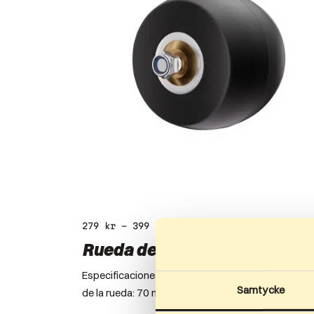
279
kr
–
399
kr
Rueda delantera 40mm
Especificaciones: Ancho de rueda: 40 mm Diámet
Samtycke
de la rueda: 70 mm…