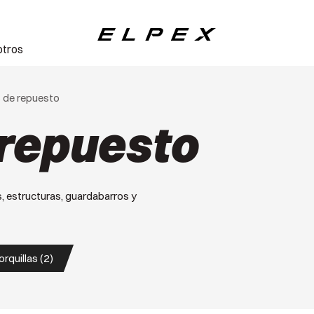
otros
Elpex
s de repuesto
 repuesto
, estructuras, guardabarros y
orquillas (2)