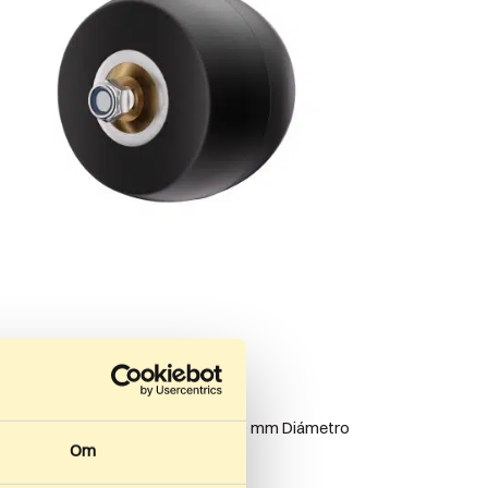
49
kr
–
599
kr
ueda trasera 40mm
pecificaciones: Ancho de rueda: 40 mm Diámetro
Om
 la rueda: 70 mm…