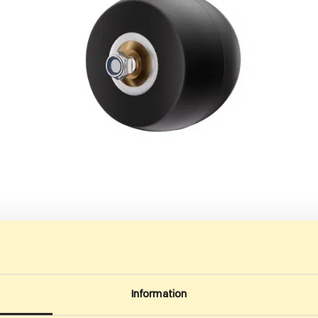
279
kr
–
399
kr
3
Rueda delantera 50mm
R
ro
Especificaciones: Ancho de rueda: 50 mm Diámetro
Es
Information
de la rueda: 70 mm…
de