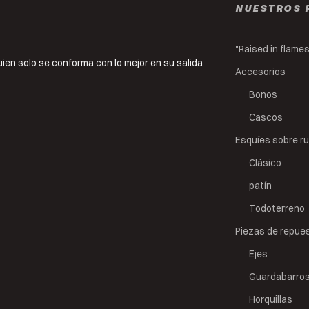
NUESTROS 
"Raised in flame
 quien solo se conforma con lo mejor en su salida
Accesorios
Bonos
Cascos
Esquíes sobre r
Clásico
patín
Todoterreno
Piezas de repue
Ejes
Guardabarro
Horquillas