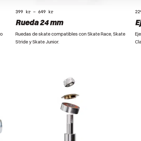
399
kr
–
649
kr
2
Rueda 24 mm
E
ro
Ruedas de skate compatibles con Skate Race, Skate
Ej
Stride y Skate Junior.
Cl