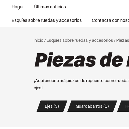
Saltar
Hogar
Últimas noticias
al
contenido
Esquíes sobre ruedas y accesorios
Contacta con nos
Inicio
/
Esquíes sobre ruedas y accesorios
/ Pieza
Piezas de
¡Aquí encontrará piezas de repuesto como ruedas
ejes!
Ejes (3)
Guardabarros (1)
H