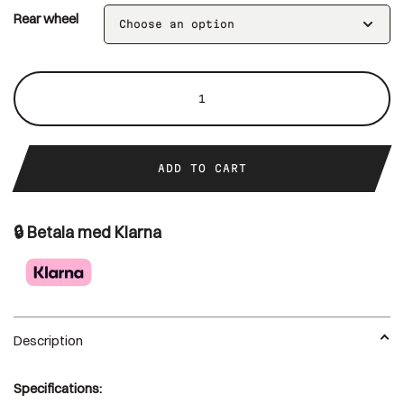
Rear wheel
Rear
wheel
50mm
quantity
ADD TO CART
🔒 Betala med Klarna
Description
Specifications: