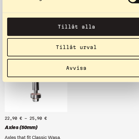
50mm Wheel diameter:
Classic Team, Classic Junior,
70mm Compatible with:
Classic DP, Classic Off…
Classic Wasa, Classic…
Tillåt alla
Tillåt urval
Avvisa
22,90
€
–
25,90
€
Axles (50mm)
Axles that fit Classic Wasa,