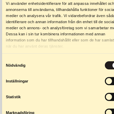
Vi använder enhetsidentifierare för att anpassa innehållet oc
annonserna till användarna, tillhandahålla funktioner för socia
medier och analysera vår trafik. Vi vidarebefordrar även såd
identifierare och annan information från din enhet till de socia
medier och annons- och analysföretag som vi samarbetar m
Dessa kan i sin tur kombinera informationen med annan
information som du har tillhandahållit eller som de har samlat
när du har använt deras tjänster.
Samtyckesval
Nödvändig
Inställningar
27,90
€
–
39,90
€
39,90
€
–
39,90
€
Statistik
Front wheel 50mm
Profiles (2-pack)
Specifications: Wheel width:
Frames for Classic Wasa,
Marknadsföring