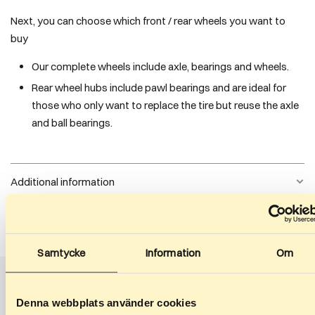
Next, you can choose which front / rear wheels you want to
buy
Our complete wheels include axle, bearings and wheels.
Rear wheel hubs include pawl bearings and are ideal for
those who only want to replace the tire but reuse the axle
and ball bearings.
Additional information
Rolling resistance
PU2, 2, 3, 4
Samtycke
Information
Om
Rear wheel
Complete, Empty
Related products
Denna webbplats använder cookies