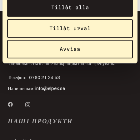
Tillåt alla
Tillåt urval
Avvisa
Elpex для тих, хто прагне до еліти, але також для тих, хто
задовольняється лише найкращим під час тренувань.
Телефон:
0760 21 24 53
Напиши нам:
info@elpex.se
НАШІ ПРОДУКТИ