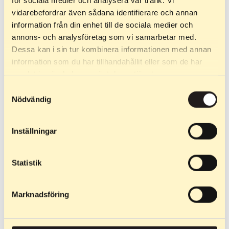
vidarebefordrar även sådana identifierare och annan
information från din enhet till de sociala medier och
annons- och analysföretag som vi samarbetar med.
Dessa kan i sin tur kombinera informationen med annan
information som du har tillhandahållit eller som de har
samlat in när du har använt deras tjänster.
Samtyckesval
Nödvändig
Inställningar
399
kr
–
649
kr
Statistik
Колесо 24 мм
Колеса для скейту, що
Marknadsföring
підходять для Skate Race,
Skate Stride та Skate…