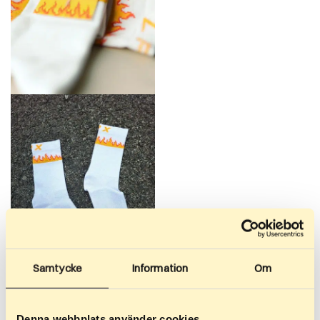
Samtycke
Information
Om
149
kr
–
149
kr
Шкарпетки —
Denna webbplats använder cookies