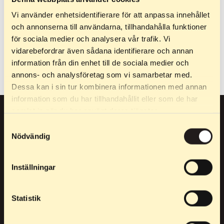
LPX «Raised in
Flames»
Vi använder enhetsidentifierare för att anpassa innehållet
och annonserna till användarna, tillhandahålla funktioner
Шкарпетки — LPX «Raised in
för sociala medier och analysera vår trafik. Vi
Flames» LPX «Raised in
vidarebefordrar även sådana identifierare och annan
Flames» — це…
information från din enhet till de sociala medier och
annons- och analysföretag som vi samarbetar med.
Dessa kan i sin tur kombinera informationen med annan
information som du har tillhandahållit eller som de har
samlat in när du har använt deras tjänster.
Samtyckesval
Nödvändig
Elpex для тих, хто прагне до еліти, але також для тих, хто
Inställningar
задовольняється лише найкращим під час тренувань.
Statistik
Телефон:
0760 21 24 53
Напиши нам:
info@elpex.se