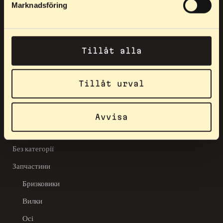
Marknadsföring
НАШІ ПРОДУКТИ
Tillåt alla
"Raised in flames"
Tillåt urval
Аксесуари
Облігації
Avvisa
Шоломи
Без категорії
Запчастини
Бризковики
Вилки
Осі