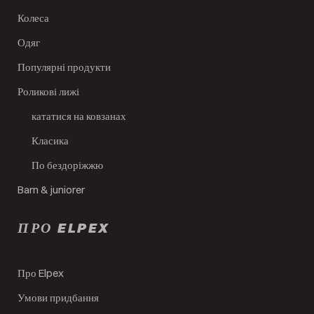
Колеса
Одяг
Популярні продукти
Роликові лижі
кататися на ковзанах
Класика
По бездоріжжю
Barn & juniorer
ПРО ELPEX
Про Elpex
Умови придбання