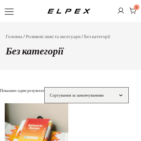
Перейти
0
до
вмісту
Elpex
Головна
/
Роликові лижі та аксесуари
/ Без категорії
Без категорії
Показано один результат