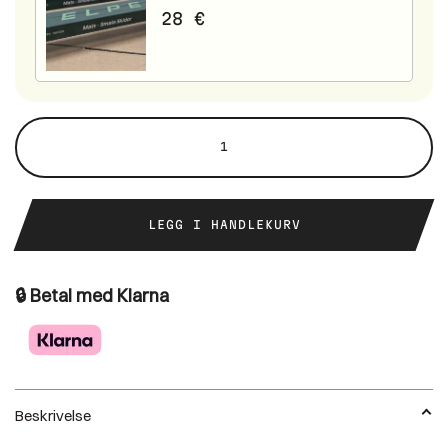
28
€
Skate
Stride
antall
LEGG I HANDLEKURV
🔒 Betal med Klarna
Beskrivelse