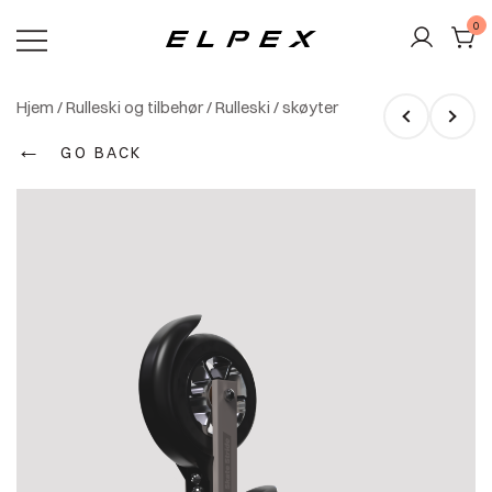
Skip
0
to
content
Elpex
Hjem
/
Rulleski og tilbehør
/
Rulleski
/
skøyter
←
GO BACK