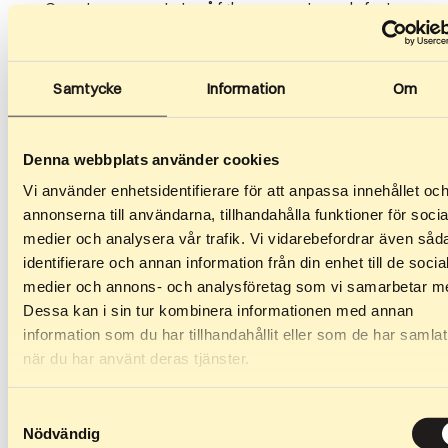
Grepet er suverent uten å føles svampete – selv for tyngre
kjørere som presser på i høy fart. Hjulene brukes blant
annet ved tester på Nasjonalt Vintersportsenter hvor
elite- og landslagsutøvere analyseres. Disse hjulene har en
Samtycke
Information
Om
blank aluminiumsfelg.
Denna webbplats använder cookies
Premium-hjul (rullemotstand 2 og 3) – for deg som vil ha det
beste
Vi använder enhetsidentifierare för att anpassa innehållet oc
annonserna till användarna, tillhandahålla funktioner för socia
Vår nye premiumserie er utviklet for eliteutøvere og
medier och analysera vår trafik. Vi vidarebefordrar även såd
kombinerer polyuretanets slitestyrke med gummiens
identifierare och annan information från din enhet till de socia
smidighet. En kompromissløs løsning for deg som krever
medier och annons- och analysföretag som vi samarbetar m
maksimal ytelse – under alle forhold. Med våre premiumhjul
Dessa kan i sin tur kombinera informationen med annan
får du jevn rullemotstand uansett temperatur,
information som du har tillhandahållit eller som de har samlat
uovertruffent våtgrep samt høy slitestyrke over tid. Disse
när du har använt deras tjänster.
hjulene har en grå plastfelg.
Samtyckesval
Nödvändig