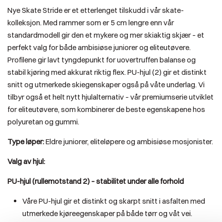
Nye Skate Stride er et etterlenget tilskudd i vår skate-
kolleksjon. Med rammer som er 5 cm lengre enn vår
standardmodell gir den et mykere og mer skiaktig skjær – et
perfekt valg for både ambisiøse juniorer og eliteutøvere.
Profilene gir lavt tyngdepunkt for uovertruffen balanse og
stabil kjøring med akkurat riktig flex. PU-hjul (2) gir et distinkt
snitt og utmerkede skiegenskaper også på våte underlag. Vi
tilbyr også et helt nytt hjulalternativ – vår premiumserie utviklet
for eliteutøvere, som kombinerer de beste egenskapene hos
polyuretan og gummi.
Type løper:
Eldre juniorer, eliteløpere og ambisiøse mosjonister.
Valg av hjul:
PU-hjul (rullemotstand 2) – stabilitet under alle forhold
Våre PU-hjul gir et distinkt og skarpt snitt i asfalten med
utmerkede kjøreegenskaper på både tørr og våt vei.