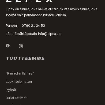
Elpex on sinulle, joka haluat eliittiin, mutta myös sinulle, joka
tyydyt vain parhaaseen kuntoilulenkillä.
Puhelin:
0760 21 24 53
Lähetä sähköpostia:
info@elpex.se
TUOTTEEMME
"Raised in flames"
Luokittelematon
Pyörät
Rullaluistimet