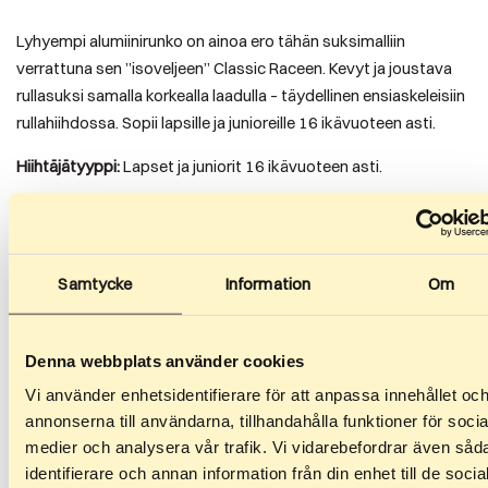
Lyhyempi alumiinirunko on ainoa ero tähän suksimalliin
verrattuna sen ”isoveljeen” Classic Raceen. Kevyt ja joustava
rullasuksi samalla korkealla laadulla – täydellinen ensiaskeleisiin
rullahiihdossa. Sopii lapsille ja junioreille 16 ikävuoteen asti.
Hiihtäjätyyppi:
Lapset ja juniorit 16 ikävuoteen asti.
Uutta 2026:
Tumman sinkki-nikkelipinnoite ruuveissa ja pulteissa
Samtycke
Information
Om
Parannettu kulutuskestävyys rungon silkkipainatuksessa
Denna webbplats använder cookies
Lisätiedot
Vi använder enhetsidentifierare för att anpassa innehållet oc
annonserna till användarna, tillhandahålla funktioner för socia
Paino
1,9 kg (kilogramma)
medier och analysera vår trafik. Vi vidarebefordrar även såd
identifierare och annan information från din enhet till de socia