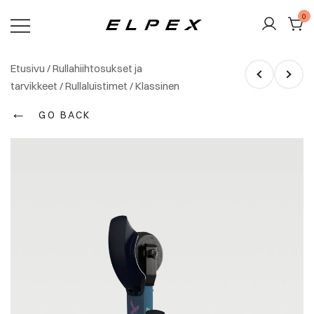
Skip
0
to
content
Elpex
Etusivu
/
Rullahiihtosukset ja
tarvikkeet
/
Rullaluistimet
/
Klassinen
←
GO BACK