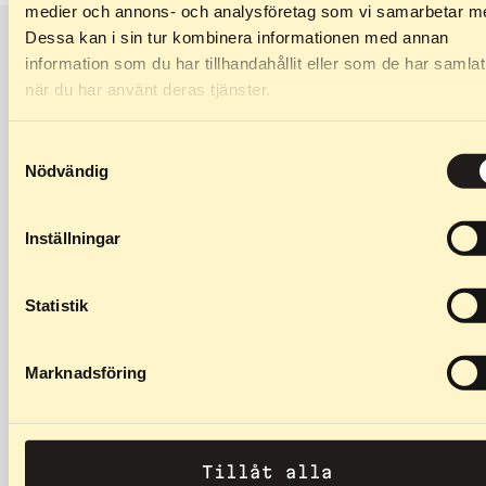
Akseliväli
570 mm
medier och annons- och analysföretag som vi samarbetar m
Dessa kan i sin tur kombinera informationen med annan
Pyörän leveys
40 mm (1 tuumaa)
information som du har tillhandahållit eller som de har samlat
Tutustu myös
när du har använt deras tjänster.
Pyörän halkaisija
70 mm (2,5 tuumaa)
Samtyckesval
Paino / pari
1.9kg
Nödvändig
materiaali
Alumiini
Inställningar
Vierintävastus
(2), (PU2), (3)
Statistik
Marknadsföring
Tillåt alla