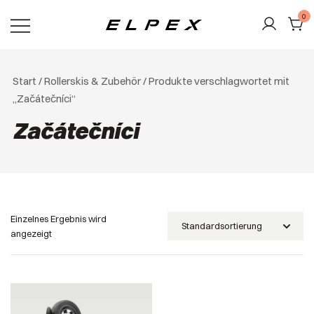
Zum
0
Inhalt
springen
Elpex
Start
/
Rollerskis & Zubehör
/ Produkte verschlagwortet mit
„Začátečníci“
Začátečníci
Einzelnes Ergebnis wird
angezeigt