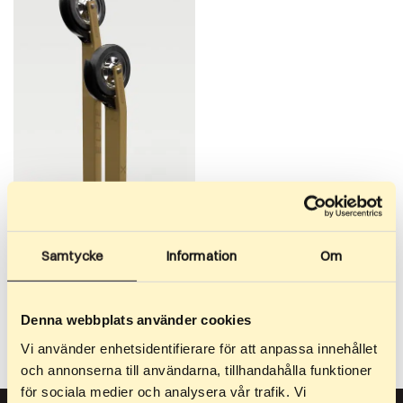
369,90
€
Classic Off Road
Samtycke
Information
Om
Unser einzigartigstes Modell.
Wenn Sie keinen Zugang zu
guten Asphaltflächen haben,
Denna webbplats använder cookies
ist…
Vi använder enhetsidentifierare för att anpassa innehållet
och annonserna till användarna, tillhandahålla funktioner
för sociala medier och analysera vår trafik. Vi