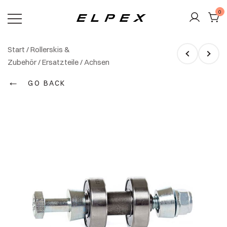
Zum
0
Inhalt
springen
Elpex
Start
/
Rollerskis &
Zubehör
/
Ersatzteile
/
Achsen
←
GO BACK