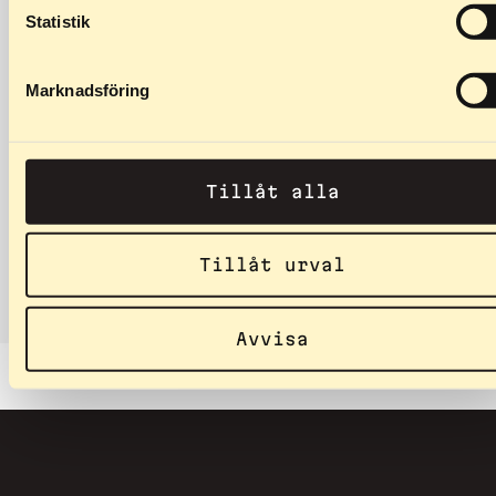
Statistik
34,90
€
–
59,90
€
Marknadsföring
Hinterrad 50mm
Spezifikationen: Radbreite:
50mm Raddurchmesser:
Tillåt alla
70mm Kompatibel mit:
Classic Wasa, Classic DP
(hinten),…
Tillåt urval
Avvisa