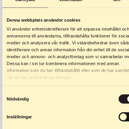
27,90
€
–
39,90
€
34,90
€
–
59,90
€
Denna webbplats använder cookies
Vorderrad 50mm
Hinterrad 40mm
Vi använder enhetsidentifierare för att anpassa innehållet oc
Spezifikationen: Radbreite:
Spezifikationen: Radbreite:
annonserna till användarna, tillhandahålla funktioner för socia
50mm Raddurchmesser:
40mm Raddurchmesser:
medier och analysera vår trafik. Vi vidarebefordrar även såd
70mm Kompatibel mit:
70mm Kompatibel mit:
identifierare och annan information från din enhet till de socia
Classic Wasa, Classic DP
Classic Team, Classic DP
medier och annons- och analysföretag som vi samarbetar m
(hinten),…
(vorn),…
Dessa kan i sin tur kombinera informationen med annan
information som du har tillhandahållit eller som de har samlat
när du har använt deras tjänster.
Samtyckesval
Nödvändig
Inställningar